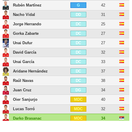
Rubén Martínez
42
G
Nacho Vidal
31
DD
Jorge Herrando
25
DC
Gorka Zabarte
27
DC
Unai Dufur
27
DC
David García
32
DC
Unai García
33
DC
Aridane Hernández
37
DC
Raúl Navas
38
DC
Juan Cruz
34
DG
Oier Sanjurjo
40
MDC
Lucas Torró
32
MDC
Darko Brasanac
34
MDC
Iñigo Pérez
38
MC