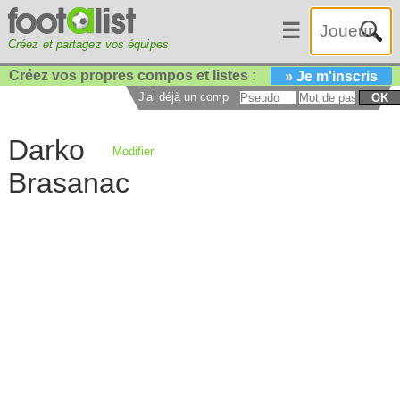
☰
Créez et partagez vos équipes
Créez vos propres compos et listes :
» Je m'inscris
J'ai déjà un compte :
OK
Darko
Modifier
Brasanac