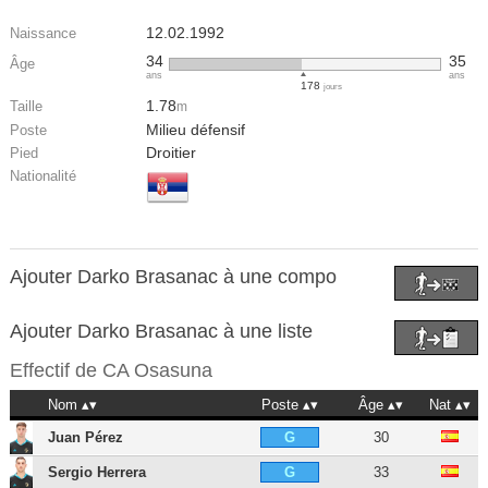
12.02.1992
Naissance
34
35
Âge
ans
ans
178
jours
1.78
Taille
m
Milieu défensif
Poste
Droitier
Pied
Nationalité
Ajouter Darko Brasanac à une compo
Ajouter Darko Brasanac à une liste
Effectif de
CA Osasuna
Nom
Poste
Âge
Nat
Juan Pérez
30
G
Sergio Herrera
33
G