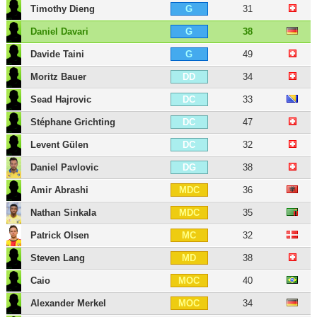
Timothy Dieng
31
G
Daniel Davari
38
G
Davide Taini
49
G
Moritz Bauer
34
DD
Sead Hajrovic
33
DC
Stéphane Grichting
47
DC
Levent Gülen
32
DC
Daniel Pavlovic
38
DG
Amir Abrashi
36
MDC
Nathan Sinkala
35
MDC
Patrick Olsen
32
MC
Steven Lang
38
MD
Caio
40
MOC
Alexander Merkel
34
MOC