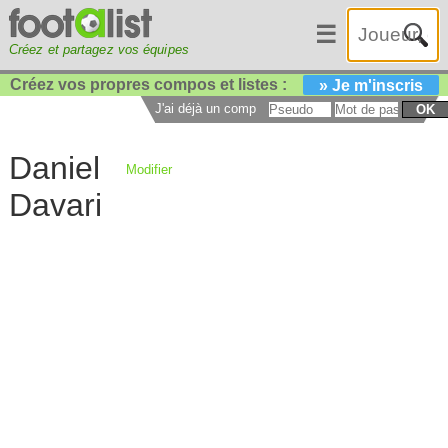
☰
Créez et partagez vos équipes
Créez vos propres compos et listes :
» Je m'inscris
J'ai déjà un compte :
OK
Daniel
Modifier
Davari