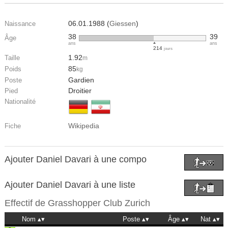
06.01.1988 (
Giessen
)
Naissance
38
39
Âge
ans
ans
214
jours
1.92
Taille
m
85
Poids
kg
Gardien
Poste
Droitier
Pied
Nationalité
Wikipedia
Fiche
Ajouter Daniel Davari à une compo
Ajouter Daniel Davari à une liste
Effectif de
Grasshopper Club Zurich
Nom
Poste
Âge
Nat