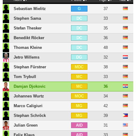
Sebastian Mielitz
37
G
Stephen Sama
33
DC
Stefan Thesker
35
DC
Benedikt Röcker
36
DC
Thomas Kleine
48
DC
Jetro Willems
32
DG
Stephan Fürstner
38
MDC
Tom Trybull
33
MC
Damjan Djokovic
36
MC
Johannes Wurtz
34
MOC
Marco Caligiuri
42
MG
Stephan Schröck
39
MG
Julian Green
31
AID
Felix Klaus
33
AID