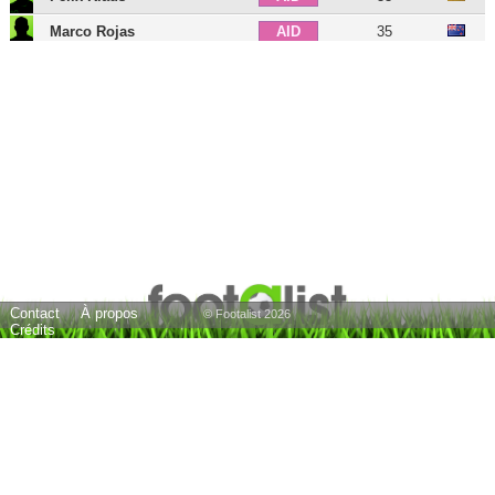
Marco Rojas
35
AID
Tayfun Pektürk
38
AIG
Branimir Hrgota
33
ATT
Ante Vukusic
35
BU
Baye Djiby Fall
41
BU
Sebastian Freis
41
BU
20 joueurs
Contact
À propos
© Footalist 2026
Crédits