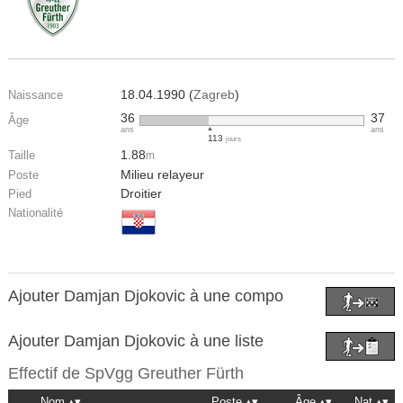
18.04.1990 (
Zagreb
)
Naissance
36
37
Âge
ans
ans
113
jours
1.88
Taille
m
Milieu relayeur
Poste
Droitier
Pied
Nationalité
Ajouter Damjan Djokovic à une compo
Ajouter Damjan Djokovic à une liste
Effectif de
SpVgg Greuther Fürth
Nom
Poste
Âge
Nat