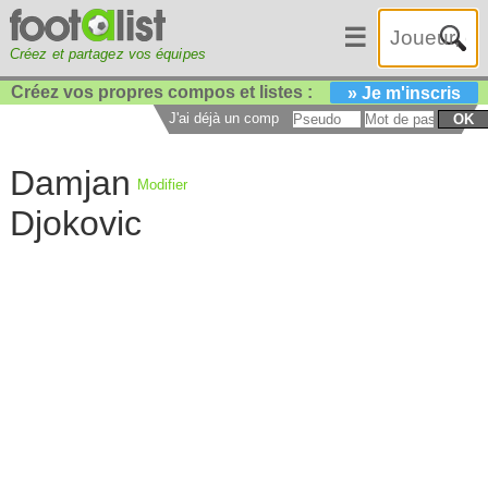
☰
Créez et partagez vos équipes
Créez vos propres compos et listes :
» Je m'inscris
J'ai déjà un compte :
OK
Damjan
Modifier
Djokovic