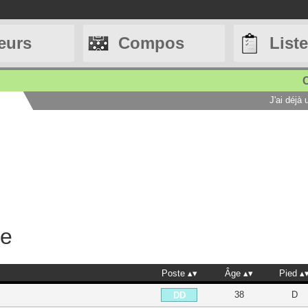
eurs
Compos
List
C
J'ai déjà
he
Poste
Âge
Pied
38
D
DD