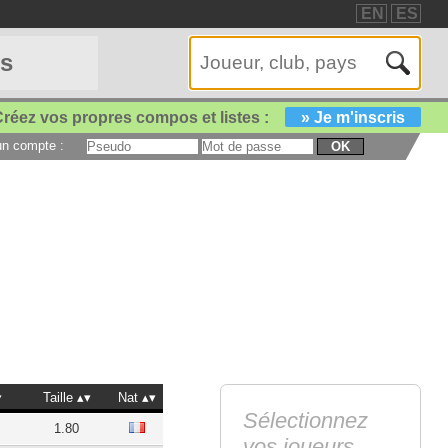
EN
ES
es
réez vos propres compos et listes :
» Je m'inscris
 un compte :
OK
Taille
Nat
Sélectionnez
1.80
vos joueurs