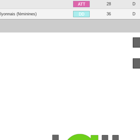
28
D
ATT
lyonnais (féminines)
36
D
DD