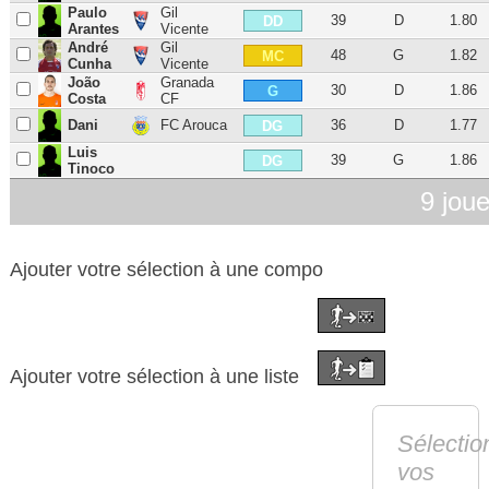
Paulo
Gil
39
D
1.80
DD
Arantes
Vicente
André
Gil
48
G
1.82
MC
Cunha
Vicente
João
Granada
30
D
1.86
G
Costa
CF
Dani
FC Arouca
36
D
1.77
DG
Luis
39
G
1.86
DG
Tinoco
9 jou
Ajouter votre sélection à une compo
Ajouter votre sélection à une liste
Sélectio
vos