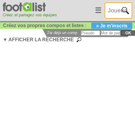
☰
Créez et partagez vos équipes
Créez vos propres compos et listes :
» Je m'inscris
J'ai déjà un compte :
OK
▼ AFFICHER LA RECHERCHE