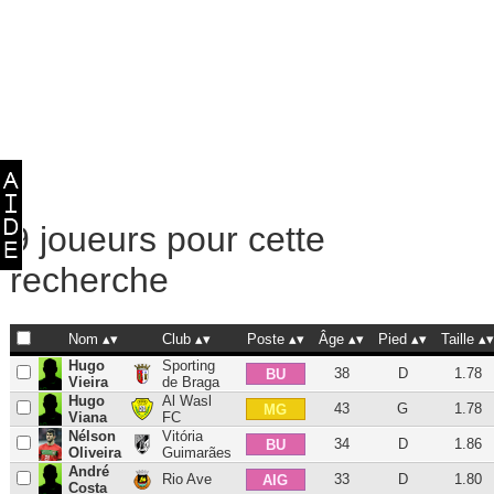
9 joueurs pour cette
recherche
Nom
Club
Poste
Âge
Pied
Taille
Hugo
Sporting
38
D
1.78
BU
Vieira
de Braga
Hugo
Al Wasl
43
G
1.78
MG
Viana
FC
Nélson
Vitória
34
D
1.86
BU
Oliveira
Guimarães
André
Rio Ave
33
D
1.80
AIG
Costa