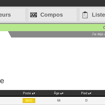
eurs
Compos
List
C
J'ai déjà
he
Poste
Âge
Pied
66
D
MOC