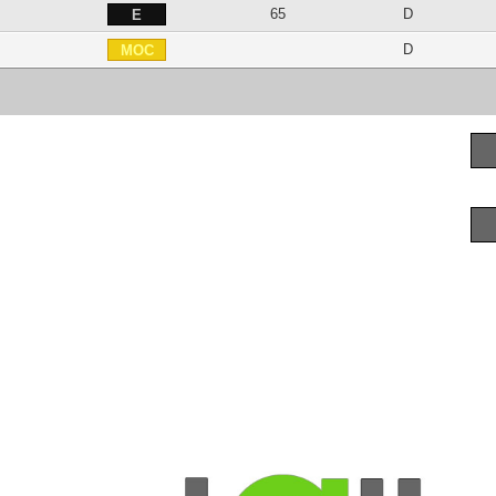
65
D
E
D
MOC