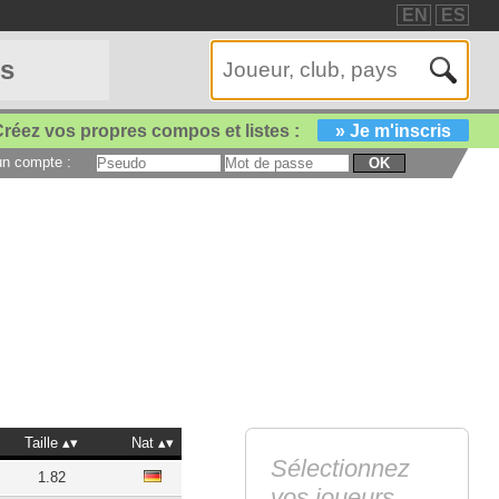
EN
ES
es
réez vos propres compos et listes :
» Je m'inscris
 un compte :
OK
Taille
Nat
Sélectionnez
1.82
vos joueurs