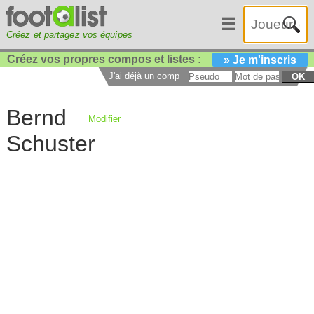
☰
Créez et partagez vos équipes
Créez vos propres compos et listes :
» Je m'inscris
J'ai déjà un compte :
OK
Bernd
Modifier
Schuster