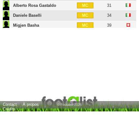
Alberto Rosa Gastaldo
31
MC
Daniele Baselli
34
MC
Migjen Basha
39
MC
Marko Vešovic
34
MD
Alexander Farnerud
42
MOC
Yann Karamoh
28
AID
Nemanja Radonjic
30
AIG
Antonio Sanabria
30
BU
Andrea Belotti
32
BU
Duván Zapata
35
BU
Contact
À propos
Maxi López
42
BU
© Footalist 2026
Crédits
Paulo Vitor Barreto
41
BU
Simone Zaza
35
BU
Marcelo Larrondo
38
BU