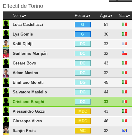
Effectif de
Torino
Nom
Poste
Âge
Nat
Luca Castellazzi
51
G
Lys Gomis
36
G
Koffi Djidji
33
DD
Guillermo Maripán
32
DC
Cesare Bovo
43
DC
Adam Masina
32
DG
Emiliano Moretti
45
DG
Salvatore Masiello
44
DG
Cristiano Biraghi
33
DG
Alessandro Gazzi
43
MDC
Giuseppe Vives
46
MDC
Sanjin Prcic
32
MC