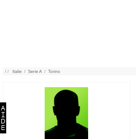
/ /
Italie
/
Serie A
/
Torino