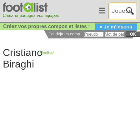
☰
Créez et partagez vos équipes
Créez vos propres compos et listes :
» Je m'inscris
J'ai déjà un compte :
OK
Cristiano
Modifier
Biraghi