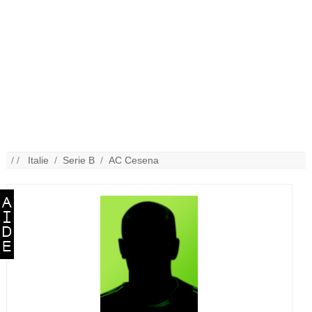
/ /
Italie
/
Serie B
/
AC Cesena