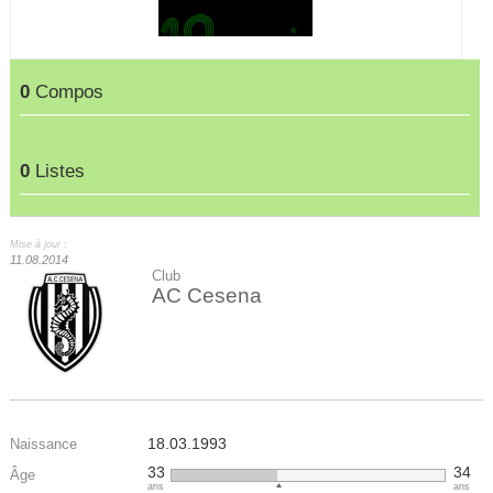
0
Compos
0
Listes
Mise à jour :
11.08.2014
Club
AC Cesena
18.03.1993
Naissance
33
34
Âge
ans
ans