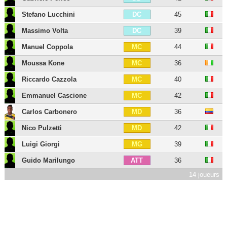
Stefano Lucchini
45
DC
Massimo Volta
39
DC
Manuel Coppola
44
MC
Moussa Kone
36
MC
Riccardo Cazzola
40
MC
Emmanuel Cascione
42
MC
Carlos Carbonero
36
MD
Nico Pulzetti
42
MD
Luigi Giorgi
39
MG
Guido Marilungo
36
ATT
14 joueurs