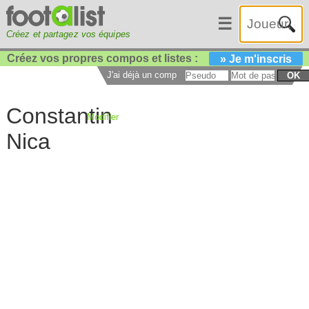
☰
Créez et partagez vos équipes
Créez vos propres compos et listes :
» Je m'inscris
J'ai déjà un compte :
OK
Constantin
Modifier
Nica