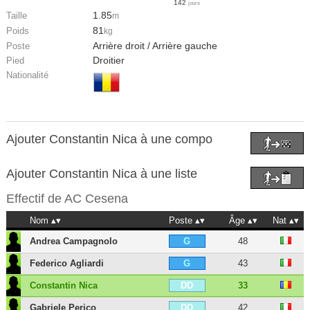
142
jours
1.85
Taille
m
81
Poids
kg
Arrière droit / Arrière gauche
Poste
Droitier
Pied
Nationalité
Ajouter Constantin Nica à une compo
Ajouter Constantin Nica à une liste
Effectif de
AC Cesena
Nom
Poste
Âge
Nat
Andrea Campagnolo
48
G
Federico Agliardi
43
G
Constantin Nica
33
DD
Gabriele Perico
42
DD