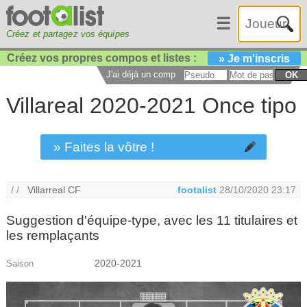
☰
Créez et partagez vos équipes
Créez vos propres compos et listes :
» Je m'inscris
J'ai déjà un compte :
OK
Villareal 2020-2021 Once tipo
» Faites la vôtre !
/ /
Villarreal CF
footalist
28/10/2020 23:17
Suggestion d'équipe-type, avec les 11 titulaires et
les remplaçants
2020-2021
Saison