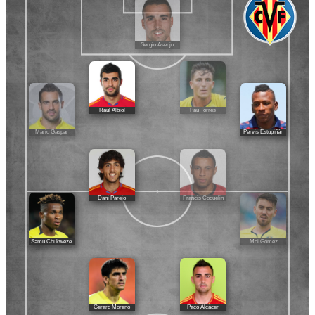
Sergio Asenjo
Raúl Albiol
Pau Torres
Mario Gaspar
Pervis Estupiñán
Dani Parejo
Francis Coquelin
Samu Chukweze
Moi Gómez
Gerard Moreno
Paco Alcácer