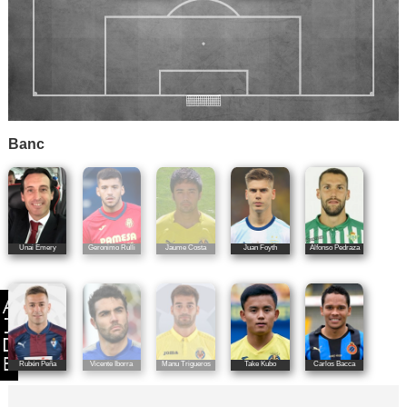
Banc
Unai Emery
Geronimo Rulli
Jaume Costa
Juan Foyth
Alfonso Pedraza
Rubén Peña
Vicente Iborra
Manu Trigueros
Take Kubo
Carlos Bacca