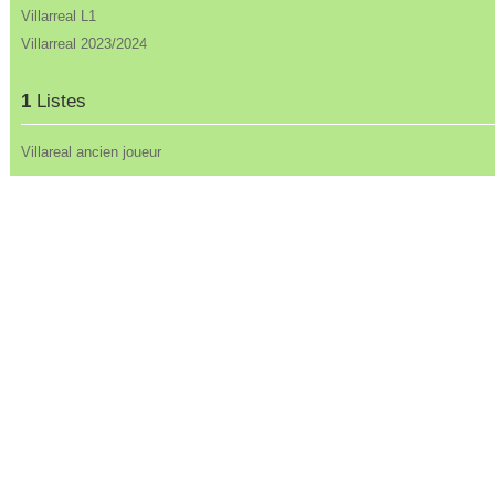
Villarreal L1
Villarreal 2023/2024
1
Listes
Villareal ancien joueur