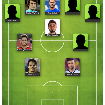
Çaglar Söyüncü
Ozan Kabak
Zeki Celik
Okay Yokuslu
Hakan Çalhanoglu
Enes Ünal
Burak Yilmaz