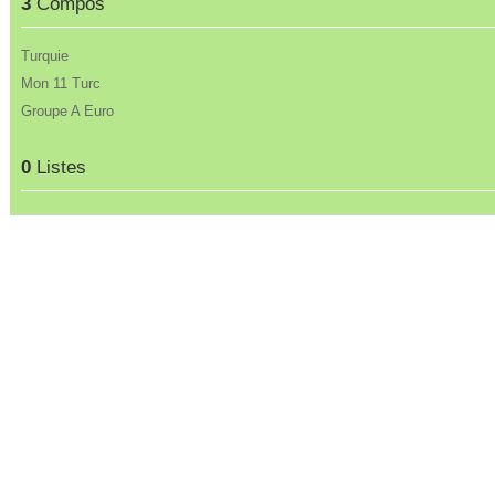
3
Compos
Turquie
Mon 11 Turc
Groupe A Euro
0
Listes