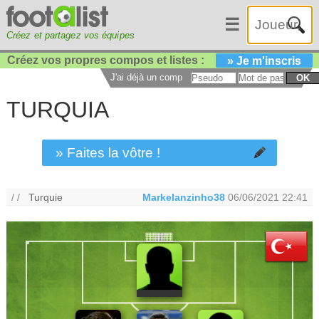
☰
Créez et partagez vos équipes
Créez vos propres compos et listes :
» Je m'inscris
J'ai déjà un compte :
OK
TURQUIA
» Faites la vôtre !
/ /
Turquie
Markelanzinho38
06/06/2021 22:41