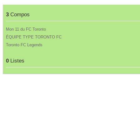
3
Compos
Mon 11 du FC Toronto
ÉQUIPE TYPE TORONTO FC
Toronto FC Legends
0
Listes