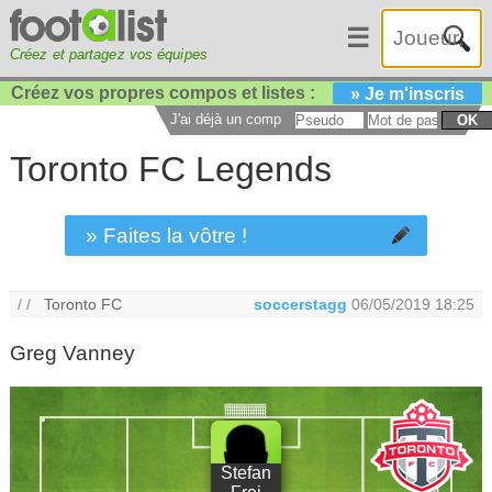
☰
Créez et partagez vos équipes
Créez vos propres compos et listes :
» Je m'inscris
J'ai déjà un compte :
OK
Toronto FC Legends
» Faites la vôtre !
/ /
Toronto FC
soccerstagg
06/05/2019 18:25
Greg Vanney
Stefan