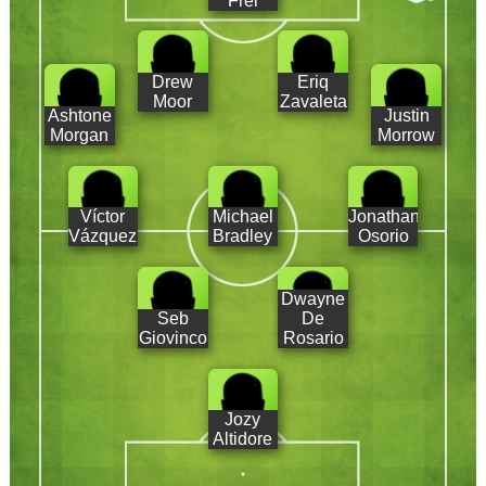
Frei
Drew
Eriq
Moor
Zavaleta
Ashtone
Justin
Morgan
Morrow
Víctor
Michael
Jonathan
Vázquez
Bradley
Osorio
Dwayne
Seb
De
Giovinco
Rosario
Jozy
Altidore