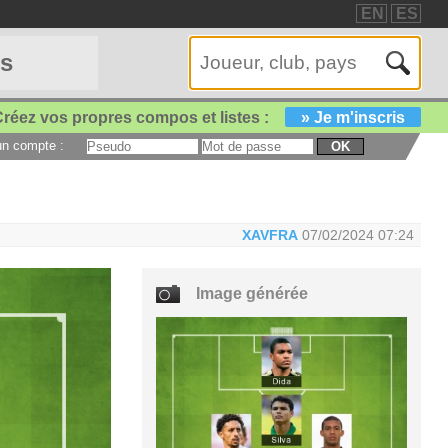
EN
ES
es
réez vos propres compos et listes :
» Je m'inscris
 un compte :
OK
XAVFRA
07/02/2024 07:24
Image générée