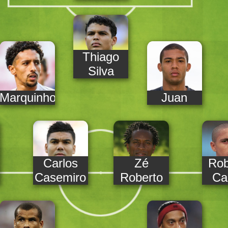
Thiago
Silva
Marquinhos
Juan
Carlos
Zé
Rob
Casemiro
Roberto
Ca