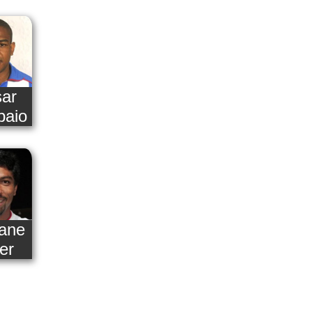
ar
aio
ane
er