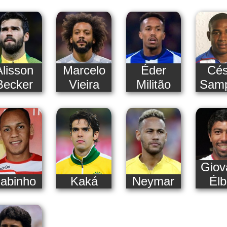
Alisson
Marcelo
Éder
Cés
Becker
Vieira
Militão
Samp
Giov
abinho
Kaká
Neymar
Élb