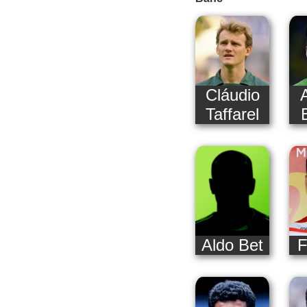
Cláudio
Taffarel
Aldo Bet
F