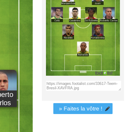
erto
rlos
» Faites la vôtre !