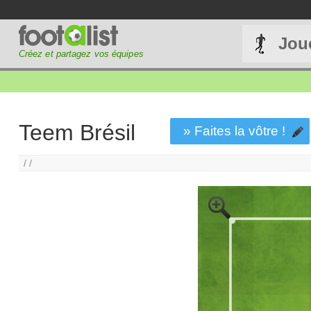
Jou
Créez et partagez vos équipes
Teem Brésil
» Faites la vôtre !
/ /