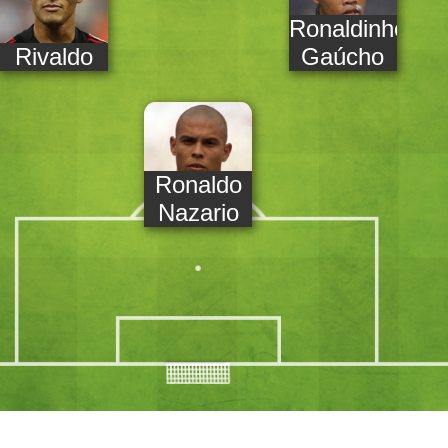
Ronaldinho
Rivaldo
Gaúcho
Ronaldo
Nazario