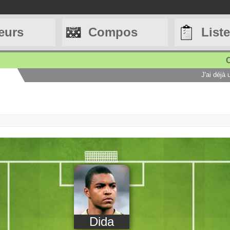
eurs
Compos
List
C
J'ai déjà
Dida