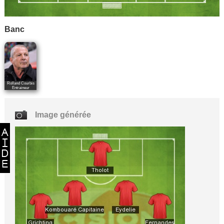
Banc
Rolland Courbis
Entraineur
Image générée