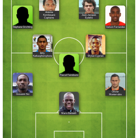
Antoine
Kombouaré
Jean-Jacques
Capitaine
Eydelie
Stéphane Grichting
Gelson Fernandes
Billy
Wylan Cyprien
Ketkeophomphone
Pascal Feindouno
Olivier
Giovanni Sio
Monterrubio
Mario Balotelli