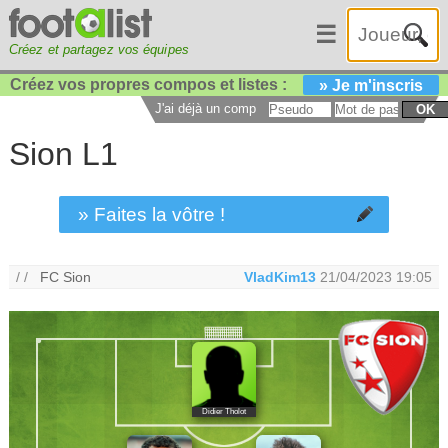
☰
Créez et partagez vos équipes
Créez vos propres compos et listes :
» Je m'inscris
J'ai déjà un compte :
OK
Sion L1
» Faites la vôtre !
/ /
FC Sion
VladKim13
21/04/2023 19:05
Didier Tholot