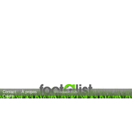
Contact
À propos
© Footalist 2026
Crédits