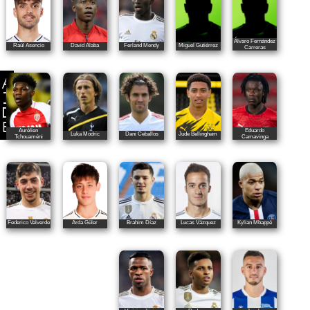
Álvaro Fernández
Raúl Asencio
David Alaba
Ferland Mendy
Miguel Gutiérrez
Carreras
Aurélien
Eduardo
Luka Modric
Dani Ceballos
Jude Bellingham
Tchouaméni
Camavinga
Federico Valverde
Brahim Díaz
Lucas Vázquez
Kylian Mbappé
Arda Güler