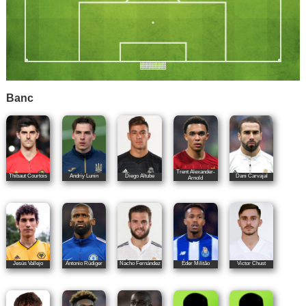
Banc
Trent Alexander-
Thibaut Courtois
Andriy Lunin
Diego Altube
Dani Carvajal
Arnold
Jesús Vallejo
Antonio Rüdiger
Nacho Fernández
Éder Militão
Victor Chust