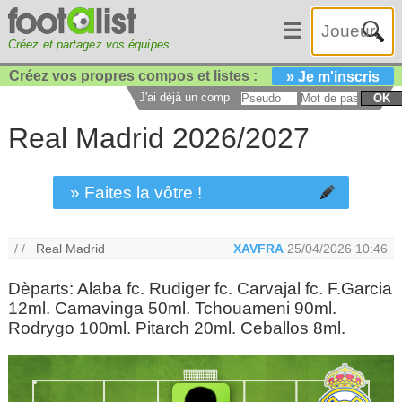
☰
Créez et partagez vos équipes
Créez vos propres compos et listes :
» Je m'inscris
J'ai déjà un compte :
OK
Real Madrid 2026/2027
» Faites la vôtre !
/ /
Real Madrid
XAVFRA
25/04/2026 10:46
Dèparts: Alaba fc. Rudiger fc. Carvajal fc. F.Garcia
12ml. Camavinga 50ml. Tchouameni 90ml.
Rodrygo 100ml. Pitarch 20ml. Ceballos 8ml.