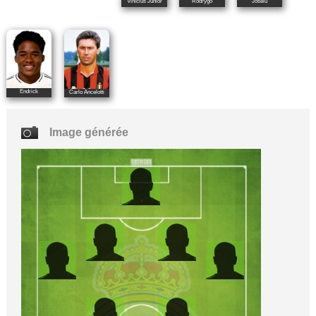
Vinícius Júnior
Rodrygo
Joselu
Endrick
Carlo Ancelotti
Image générée