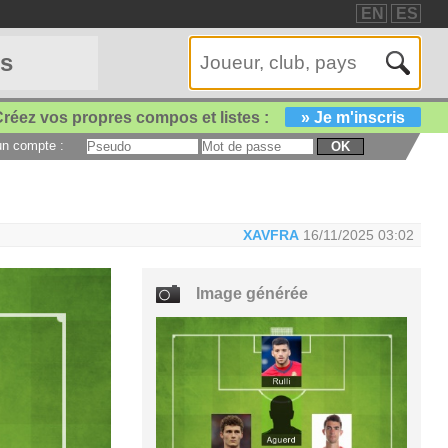
EN
ES
es
réez vos propres compos et listes :
» Je m'inscris
 un compte :
OK
XAVFRA
16/11/2025 03:02
Image générée