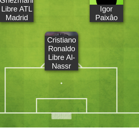
Griezmann
Libre ATL
Igor
Madrid
Paixâo
Cristiano
Ronaldo
Libre Al-
Nassr