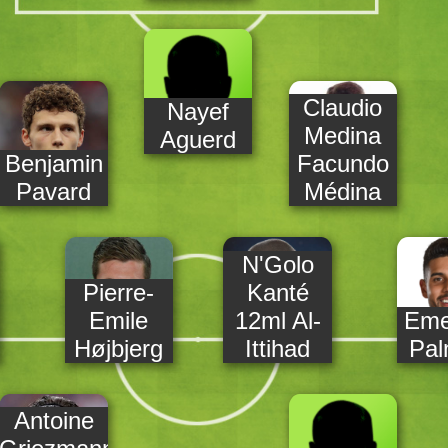
Claudio
Nayef
Medina
Aguerd
Benjamin
Facundo
Pavard
Médina
N'Golo
Pierre-
Kanté
Emile
12ml Al-
Eme
Højbjerg
Ittihad
Pal
Antoine