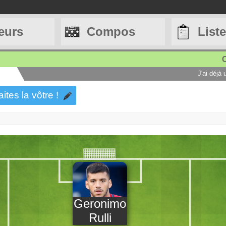
eurs
Compos
List
C
J'ai déjà
aites la vôtre !
Geronimo
Rulli