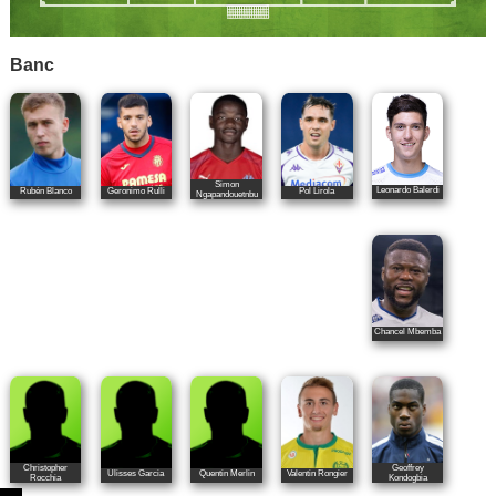
Banc
Simon
Leonardo Balerdi
Rubén Blanco
Geronimo Rulli
Pol Lirola
Ngapandouetnbu
Chancel Mbemba
Christopher
Geoffrey
Ulisses Garcia
Quentin Merlin
Valentin Rongier
Rocchia
Kondogbia