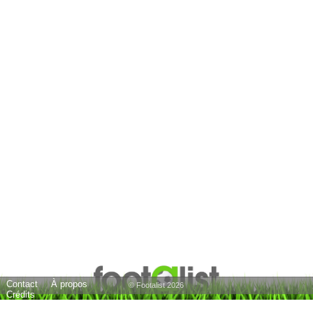
Contact
À propos
© Footalist 2026
Crédits