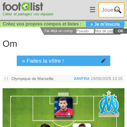
☰
Créez et partagez vos équipes
Créez vos propres compos et listes :
» Je m'inscris
J'ai déjà un compte :
OK
Om
» Faites la vôtre !
/ /
Olympique de Marseille
XAVFRA
19/08/2025 13:15
Geronimo Rulli