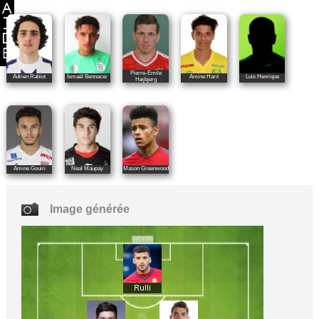
Pierre-Emile
Adrien Rabiot
Ismaël Bennacer
Amine Harit
Luis Henrique
Højbjerg
Amine Gouiri
Neal Maupay
Mason Greenwood
Image générée