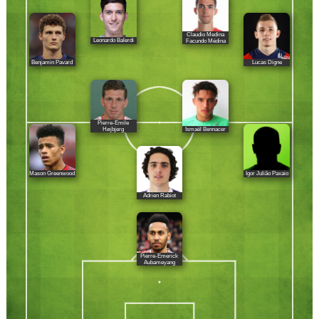
Claudio Medina
Leonardo Balerdi
Facundo Médina
Benjamin Pavard
Lucas Digne
Pierre-Emile
Ismaël Bennacer
Højbjerg
Mason Greenwood
Igor Julião Paxaio
Adrien Rabiot
Pierre-Emerick
Aubameyang