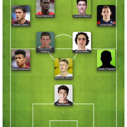
Benoit Badiashile
Leonardo Balerdi
Davide Calabria
Lucas Digne
Pierre-Emile
Adrien Rabiot
Højbjerg
Mason Greenwood
Leandro Trossard
Aleksandr Golovin
Neal Maupay