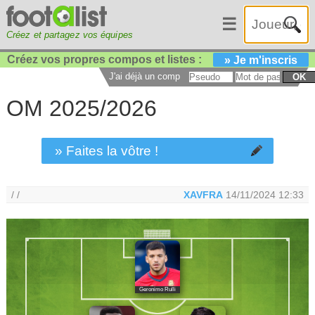
☰
Créez et partagez vos équipes
Créez vos propres compos et listes :
» Je m'inscris
J'ai déjà un compte :
OK
OM 2025/2026
» Faites la vôtre !
/ /
XAVFRA
14/11/2024 12:33
Geronimo Rulli