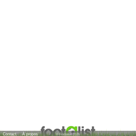
Contact
À propos
© Footalist 2026