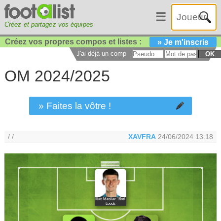
☰
Créez et partagez vos équipes
Créez vos propres compos et listes :
» Je m'inscris
J'ai déjà un compte :
OK
OM 2024/2025
» Faites la vôtre !
/ /
XAVFRA
24/06/2024 13:18
Illan Meslier 16ml
Leeds