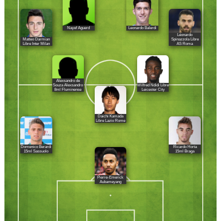
Nayef Aguerd
Leonardo Balerdi
Léonardo
Matteo Darmian
Spinazzola Libre
Libre Inter Milan
AS Roma
Alexsandro de
Souza Alexsandro
Wilfred Ndidi Libre
8ml Fluminense
Leicester City
Daichi Kamada
Libre Lazio Rome
Domenico Berardi
Ricardo Horta
15ml Sassuolo
15ml Braga
Pierre-Emerick
Aubameyang