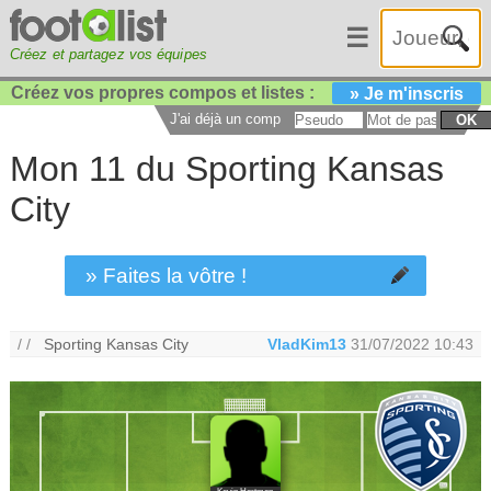
☰
Créez et partagez vos équipes
Créez vos propres compos et listes :
» Je m'inscris
J'ai déjà un compte :
OK
Mon 11 du Sporting Kansas
City
» Faites la vôtre !
/ /
Sporting Kansas City
VladKim13
31/07/2022 10:43