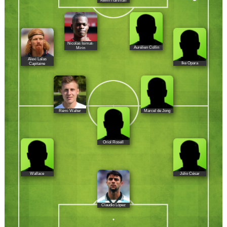
Kevin Hartman
Nicolas Isimat-
Aurélien Collin
Mirin
Alexi Lalas
Ike Opara
Capitaine
Rémi Walter
Marcel de Jong
Oriol Rosell
Wallace
Júlio César
Claudio López