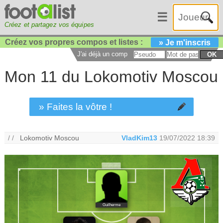
☰
Créez et partagez vos équipes
Créez vos propres compos et listes :
» Je m'inscris
J'ai déjà un compte :
OK
Mon 11 du Lokomotiv Moscou
» Faites la vôtre !
/ /
Lokomotiv Moscou
VladKim13
19/07/2022 18:39
Guilherme