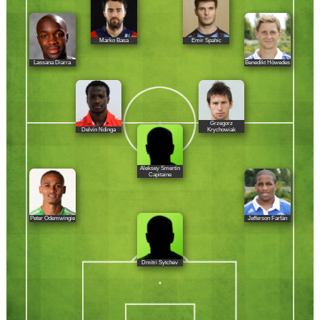
Marko Basa
Emir Spahic
Lassana Diarra
Benedikt Höwedes
Grzegorz
Delvin Ndinga
Krychowiak
Aleksey Smertin
Capitaine
Peter Odemwingie
Jefferson Farfán
Dmitri Sytchev