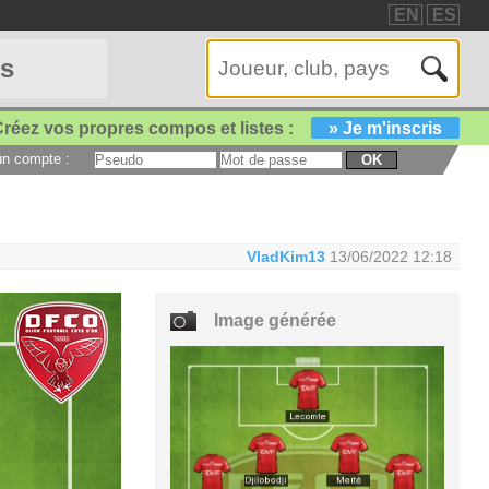
EN
ES
es
réez vos propres compos et listes :
» Je m'inscris
 un compte :
OK
VladKim13
13/06/2022 12:18
Image générée