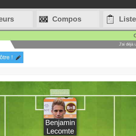
eurs
Compos
List
C
J'ai déjà
ôtre !
Benjamin
Lecomte