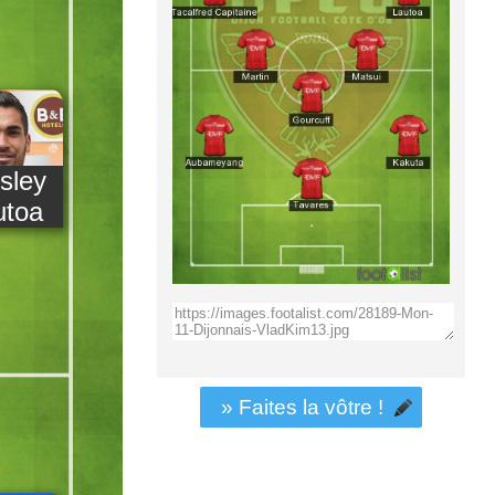
sley
utoa
» Faites la vôtre !