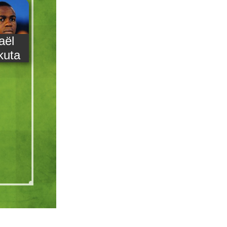
aël
kuta