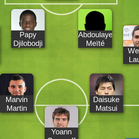
Papy
Abdoulaye
Djilobodji
Meïté
We
La
Marvin
Daisuke
Martin
Matsui
Yoann