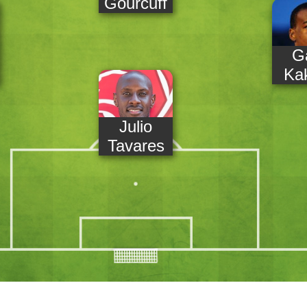
Gourcuff
G
ang
Ka
Julio
Tavares