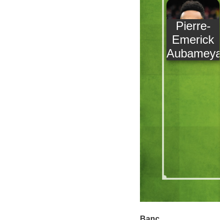
Pierre-
Emerick
Aubamey
Banc