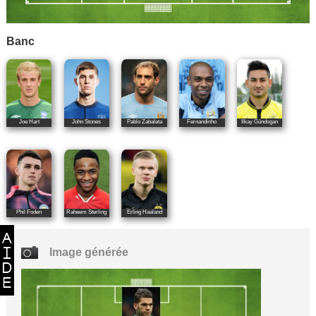
Banc
Joe Hart
John Stones
Pablo Zabaleta
Fernandinho
Ilkay Gündogan
Phil Foden
Raheem Sterling
Erling Haaland
Image générée