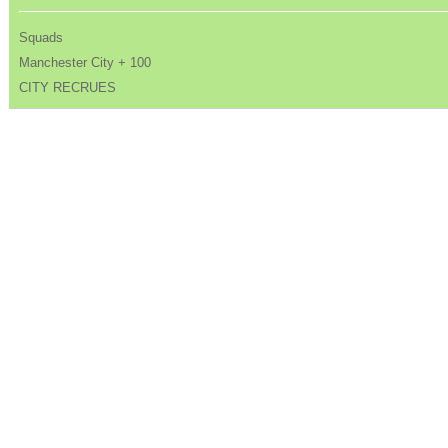
Squads
Manchester City + 100
CITY RECRUES