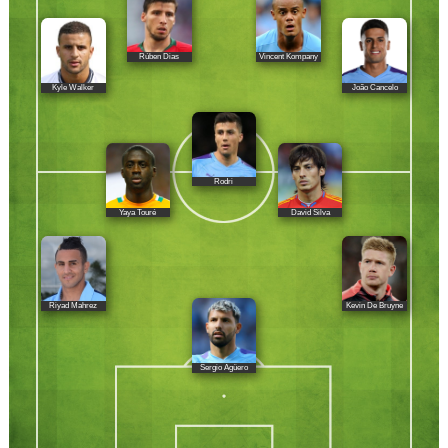
Rúben Dias
Vincent Kompany
Kyle Walker
João Cancelo
Rodri
Yaya Touré
David Silva
Riyad Mahrez
Kevin De Bruyne
Sergio Agüero