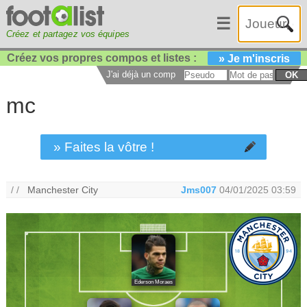
☰
Créez et partagez vos équipes
Créez vos propres compos et listes :
» Je m'inscris
J'ai déjà un compte :
OK
mc
» Faites la vôtre !
/ /
Manchester City
Jms007
04/01/2025 03:59
Ederson Moraes