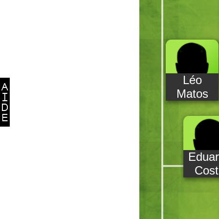
Léo
Matos
Edua
Cos