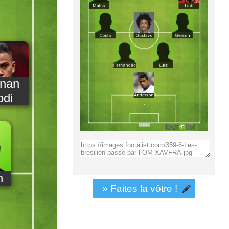
nan
odi
n
» Faites la vôtre !