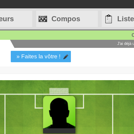
eurs
Compos
List
C
J'ai déjà
» Faites la vôtre !