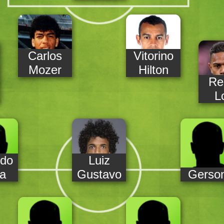
Carlos
Vitorino
Mozer
Hilton
Re
L
rdo
Luiz
ta
Gustavo
Gerso