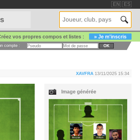
EN
ES
es
réez vos propres compos et listes :
» Je m'inscris
 un compte :
OK
XAVFRA
13/11/2025 15:34
Image générée