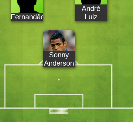
André
Fernandão
Luiz
Sonny
Anderson