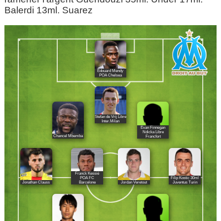
Balerdi 13ml. Suarez
Édouard Mendy
POA Chelsea
Stefan de Vrij Libre
Inter.Milan
Evan Finnegan
Ndicka Libre
Chancel Mbemba
Francfort
Franck Kessié
POA FC
Filip Kostic 30ml
Jonathan Clauss
Jordan Veretout
Barcelone
Juventus Turin