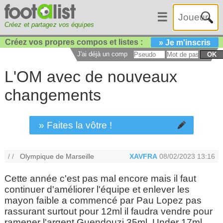
☰
Créez et partagez vos équipes
Créez vos propres compos et listes :
» Je m'inscris
J'ai déjà un compte :
OK
L'OM avec de nouveaux
changements
» Faites la vôtre !
/ /
Olympique de Marseille
XAVFRA
08/02/2023 13:16
Cette année c'est pas mal encore mais il faut
continuer d'améliorer l'équipe et enlever les
mayon faible a commencé par Pau Lopez pas
rassurant surtout pour 12ml il faudra vendre pour
ramener l'argent Guendouzi 35ml. Under 17ml.