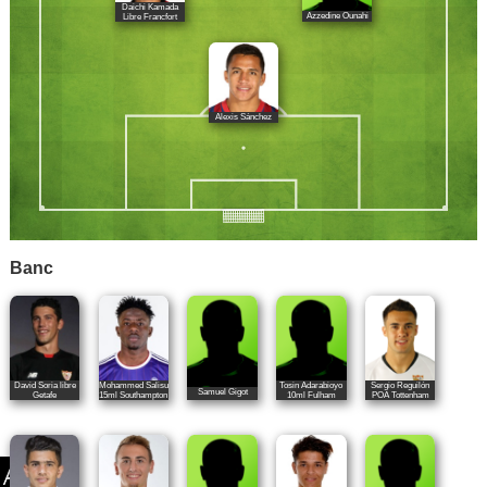
Daichi Kamada
Azzedine Ounahi
Libre Francfort
Alexis Sánchez
Banc
David Soria libre
Mohammed Salisu
Tosin Adarabioyo
Sergio Reguilón
Samuel Gigot
Getafe
15ml Southampton
10ml Fulham
POA Tottenham