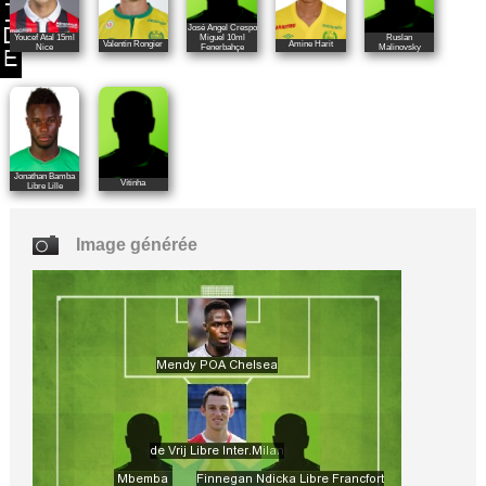
José Angel Crespo
Youcef Atal 15ml
Miguel 10ml
Ruslan
Valentin Rongier
Amine Harit
Nice
Fenerbahçe
Malinovsky
Jonathan Bamba
Vítinha
Libre Lille
Image générée