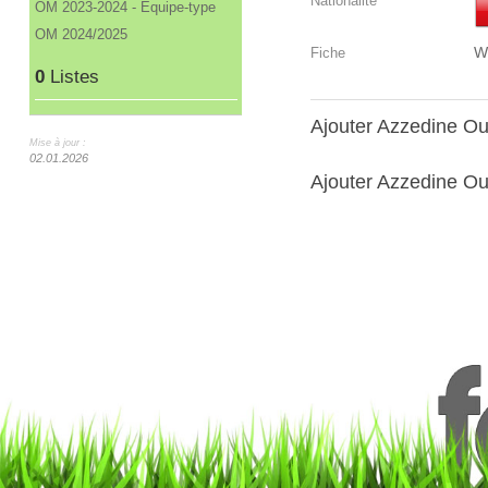
Nationalité
OM 2023-2024 - Equipe-type
OM 2024/2025
W
Fiche
0
Listes
Ajouter Azzedine O
Mise à jour :
02.01.2026
Ajouter Azzedine Oun