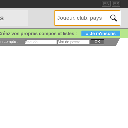
EN
ES
es
réez vos propres compos et listes :
» Je m'inscris
 un compte :
OK