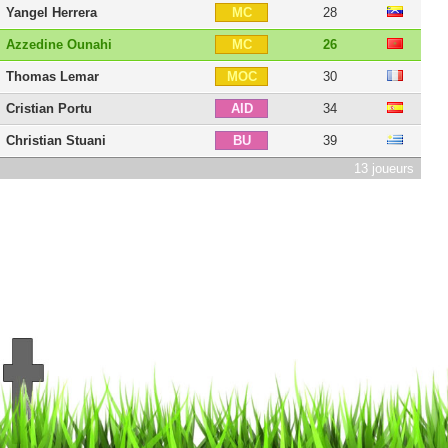
Yangel Herrera
28
MC
Azzedine Ounahi
26
MC
Thomas Lemar
30
MOC
Cristian Portu
34
AID
Christian Stuani
39
BU
13 joueurs