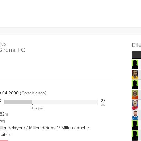
lub
Eff
Girona FC
9.04.2000 (
Casablanca
)
6
27
s
ans
109
jours
.82
m
2
kg
lieu relayeur / Milieu défensif / Milieu gauche
oitier