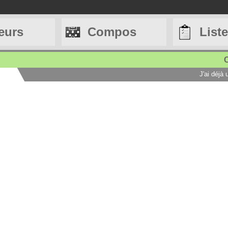
eurs
Compos
List
C
J'ai déjà