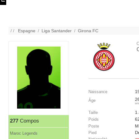
/ /
Espagne
/
Liga Santander
/
Girona FC
C
1
Naissance
2
Âge
an
1
Taille
6
Poids
277
Compos
Mi
Poste
Dr
Pied
Maroc Legends