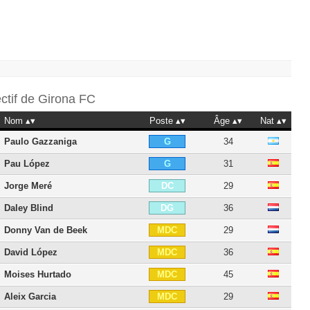
ectif de
Girona FC
Nom
Poste
Âge
Nat
Paulo Gazzaniga
34
G
Pau López
31
G
Jorge Meré
29
DC
Daley Blind
36
DG
Donny Van de Beek
29
MDC
David López
36
MDC
Moises Hurtado
45
MDC
Aleix Garcia
29
MDC