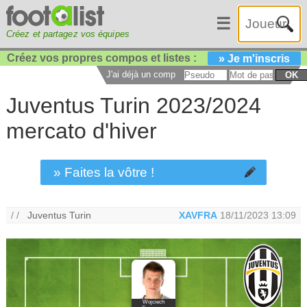
☰
Créez et partagez vos équipes
Créez vos propres compos et listes :
» Je m'inscris
J'ai déjà un compte :
OK
Juventus Turin 2023/2024
mercato d'hiver
» Faites la vôtre !
/ /
Juventus Turin
XAVFRA
18/11/2023 13:09
Wojciech