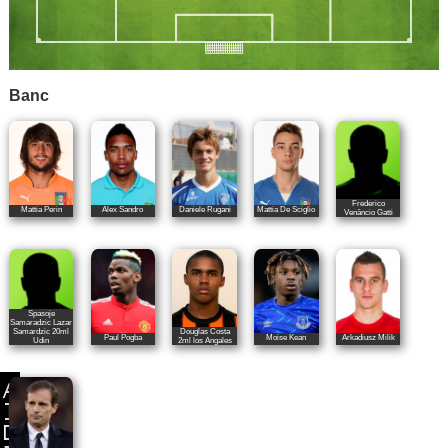
Banc
Frederico
Mattia Perin
Alex Sandro
Daniele Rugani
Mattia De Sciglio
Venâncio Gatti
Spasoje
Samaradzic Lazar
Samardzic 20ml
Douglas Costa
Paul Pogba
Moise Kean
Arkadiusz Milik
Udin
2ml los Angales