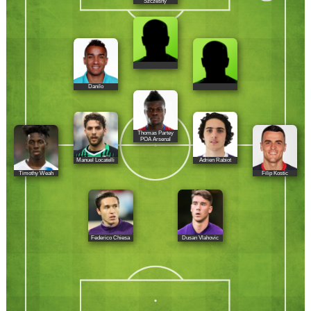
Szczesny
Danilo
Thomas Partey
POA Arsenal
Manuel Locatelli
Adrien Rabiot
Timothy Weah
Filip Kostic
Federico Chiesa
Dusan Vlahovic