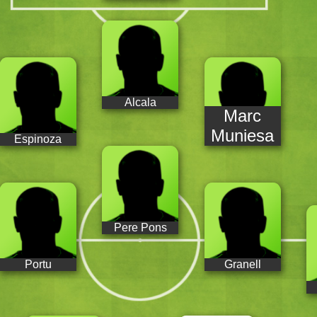
Alcala
Marc
Muniesa
Espinoza
Pere Pons
Portu
Granell