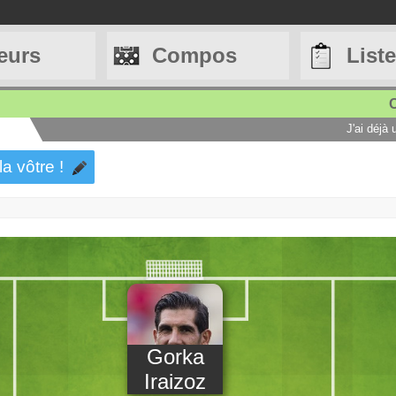
eurs
Compos
List
C
J'ai déjà
la vôtre !
Gorka
Iraizoz