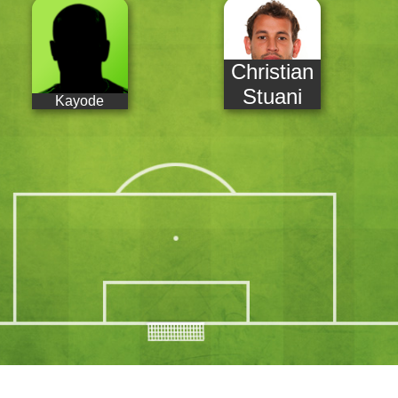
Christian
Stuani
Kayode