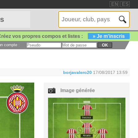
EN
ES
es
réez vos propres compos et listes :
» Je m'inscris
 un compte :
OK
borjavalero20
17/08/2017 13:59
Image générée