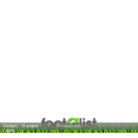
Contact
À propos
© Footalist 2026
Crédits