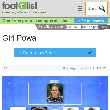
☰
Créez et partagez vos équipes
Créez vos propres compos et listes :
» Je m'inscris
J'ai déjà un compte :
OK
Girl Powa
» Faites la vôtre !
/ /
Wyzargo
07/04/2015 09:39
Nadine Angerer