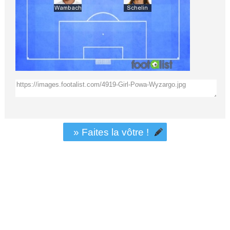
» Faites la vôtre !