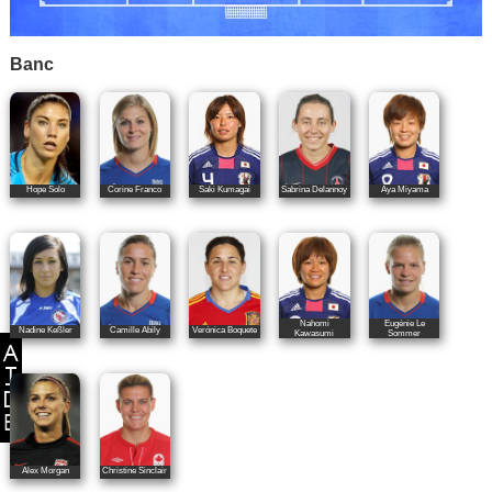
Banc
Hope Solo
Corine Franco
Saki Kumagai
Sabrina Delannoy
Aya Miyama
Nahomi
Eugénie Le
Nadine Keßler
Camille Abily
Verónica Boquete
Kawasumi
Sommer
Alex Morgan
Christine Sinclair