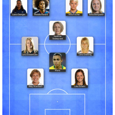
Laura Georges
Wendie Renard
Nilla Fischer
Sonia Bompastor
Sandrine
Soubeyrand
Lara Dickenmann
Lena Goeßling
Marta
Abby Wambach
Lotta Schelin