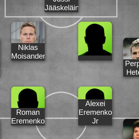
Jääskeläinen
Niklas
Moisander
Per
Het
Alexei
Roman
Eremenko
Eremenko
Jr