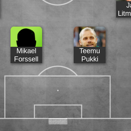
J
Lit
Mikael
Teemu
Forssell
Pukki