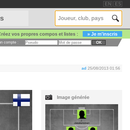
EN
ES
es
réez vos propres compos et listes :
» Je m'inscris
 un compte :
OK
ad
25/08/2013 01:56
Image générée