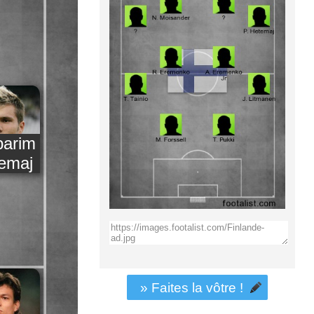
parim
emaj
» Faites la vôtre !