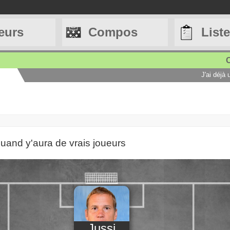
eurs
Compos
List
C
J'ai déjà
quand y'aura de vrais joueurs
Jussi