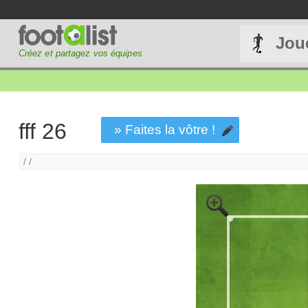
Jou
Créez et partagez vos équipes
fff 26
» Faites la vôtre !
/ /