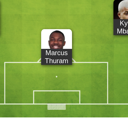
Ky
Mb
Marcus
Thuram