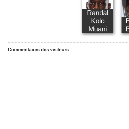
Randal
Kolo
B
Muani
B
Commentaires des visiteurs