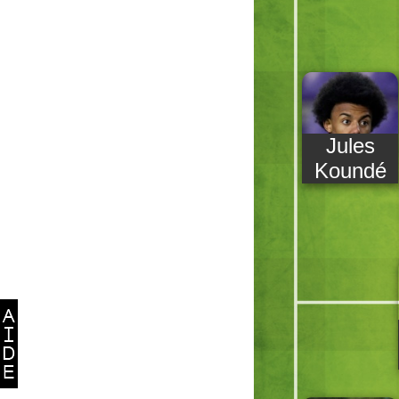
Jules
Koundé