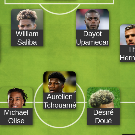
William
Dayot
Saliba
Upamecano
T
Hern
Aurélien
Tchouaméni
Michael
Désiré
Olise
Doué