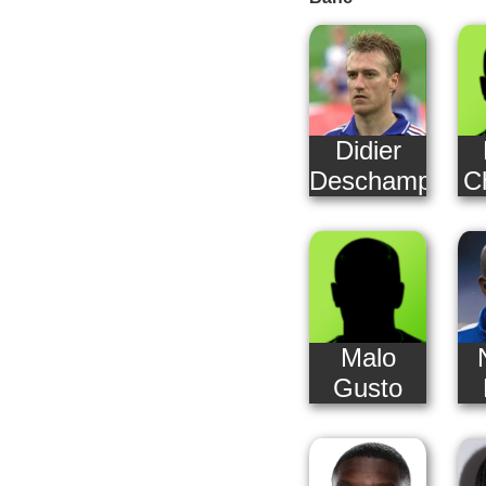
Didier
Deschamps
C
Malo
Gusto