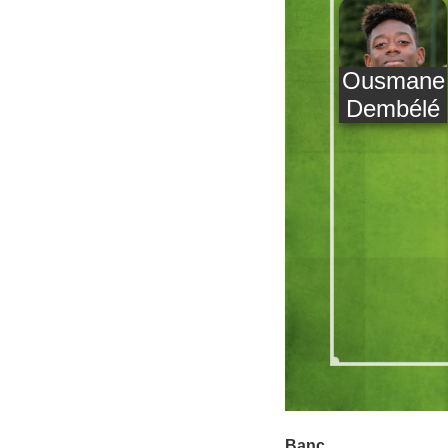
Ousmane
Dembélé
Banc