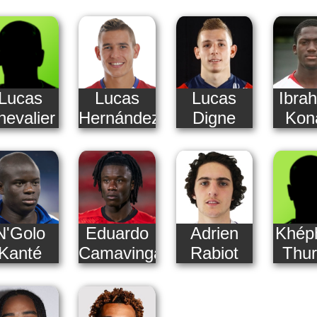
Lucas
Lucas
Lucas
Ibra
hevalier
Hernández
Digne
Kon
N'Golo
Eduardo
Adrien
Khép
Kanté
Camavinga
Rabiot
Thu