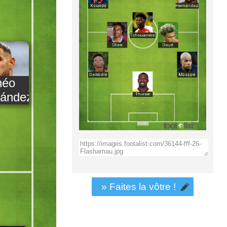
héo
ández
» Faites la vôtre !