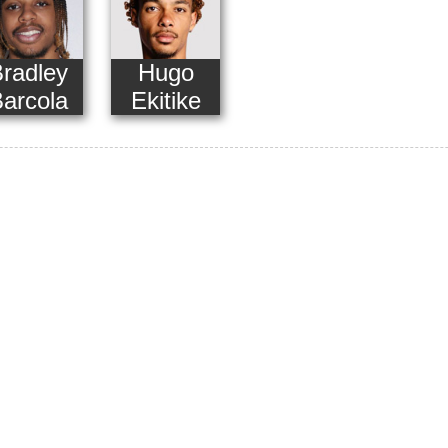
radley
Hugo
arcola
Ekitike