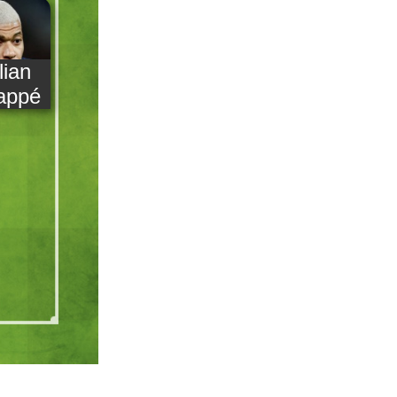
lian
appé