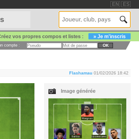
EN
ES
es
réez vos propres compos et listes :
» Je m'inscris
 un compte :
OK
Flashamau
01/02/2026 18:42
Image générée