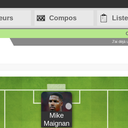
eurs
Compos
List
C
J'ai déjà
Mike
Maignan