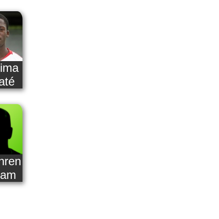
hima
até
hren
ram