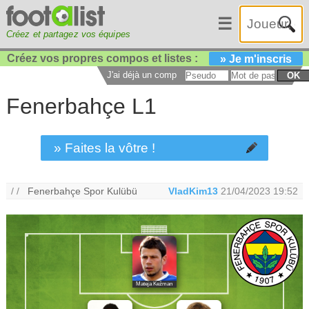
☰
Créez et partagez vos équipes
Créez vos propres compos et listes :
» Je m'inscris
J'ai déjà un compte :
OK
Fenerbahçe L1
» Faites la vôtre !
/ /
Fenerbahçe Spor Kulübü
VladKim13
21/04/2023 19:52
Mateja Kežman