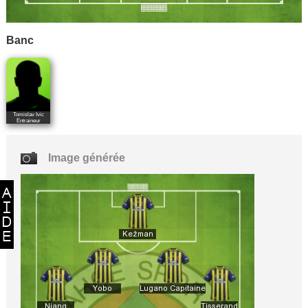
Banc
Tomislav Ivic
Entraineur
Image générée