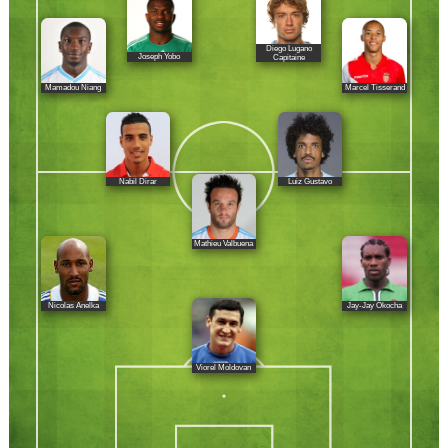
Diego Lugano
Joseph Yobo
Capitaine
Mamadou Niang
Marcel Tisserand
Nabil Dirar
Luiz Gustavo
Mathieu Valbuena
Nicolas Anelka
Jay-Jay Okocha
Viorel Moldovan