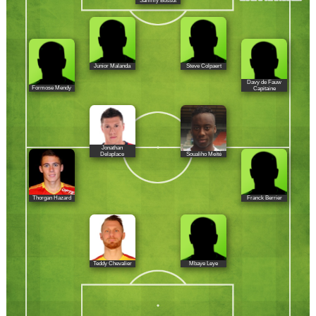
Sammy Bossut
Junior Malanda
Steve Colpaert
Davy de Fauw
Formose Mendy
Capitaine
Jonathan
Soualiho Meïté
Delaplace
Thorgan Hazard
Franck Berrier
Teddy Chevalier
Mbaye Leye