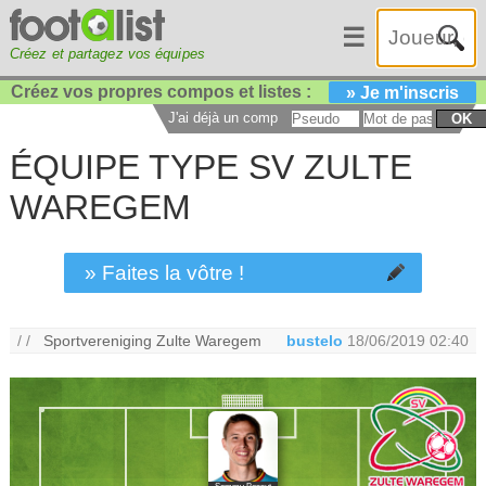
☰
Créez et partagez vos équipes
Créez vos propres compos et listes :
» Je m'inscris
J'ai déjà un compte :
OK
ÉQUIPE TYPE SV ZULTE
WAREGEM
» Faites la vôtre !
/ /
Sportvereniging Zulte Waregem
bustelo
18/06/2019 02:40