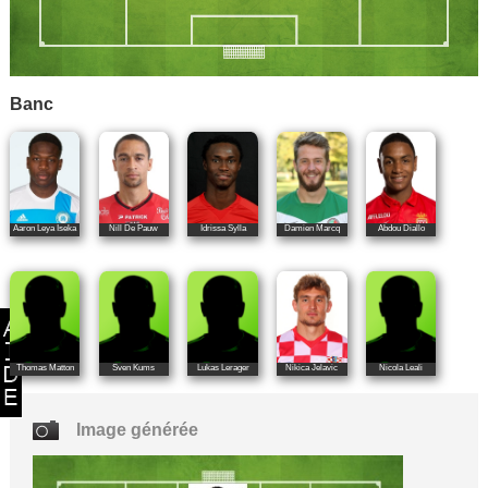
Banc
Aaron Leya Iseka
Nill De Pauw
Idrissa Sylla
Damien Marcq
Abdou Diallo
Thomas Matton
Sven Kums
Lukas Lerager
Nikica Jelavic
Nicola Leali
Image générée