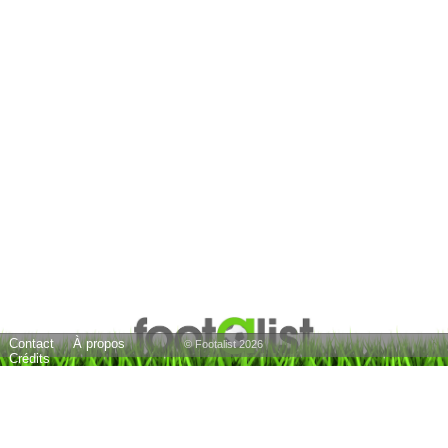
Contact
À propos
© Footalist 2026
Crédits