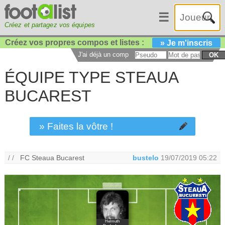
☰
Créez et partagez vos équipes
Créez vos propres compos et listes :
» Je m'inscris
J'ai déjà un compte :
OK
ÉQUIPE TYPE STEAUA
BUCAREST
» Faites la vôtre !
/ /
FC Steaua Bucarest
bustelo
19/07/2019 05:22
Helmuth