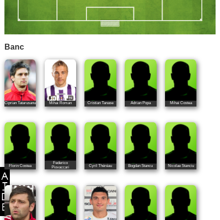
Banc
Ciprian Tatarusanu
Mihai Roman
Cristian Tanase
Adrian Popa
Mihai Costea
Federico
Florin Costea
Cyril Théréau
Bogdan Stancu
Nicolae Stanciu
Piovaccari