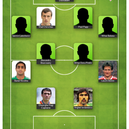
Duckadam
Vlad Chiriches
Paul Papp
Iasmin Latovlevici
Mihai Balasa
Alexandru
Mihai Doru Pintilii
Bourceanu
Banel Nicolita
László Bölöni
Gheorghe Hagi
Anghel Iordanescu
Capitaine