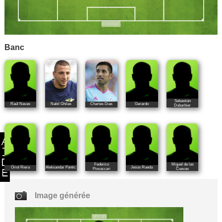
Banc
Sebastián
Raúl Navas
Nabil Ghilas
Charles Dias
Gerardo
Dubarbier
Federico
Miguel de las
Oriol Riera
Aleksandar Pantic
Jesús Rueda
Piovaccari
Cuevas
Image générée