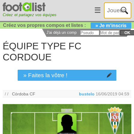
☰
Créez et partagez vos équipes
Créez vos propres compos et listes :
» Je m'inscris
J'ai déjà un compte :
OK
ÉQUIPE TYPE FC
CORDOUE
» Faites la vôtre !
/ /
Córdoba CF
bustelo
16/06/2019 04:59