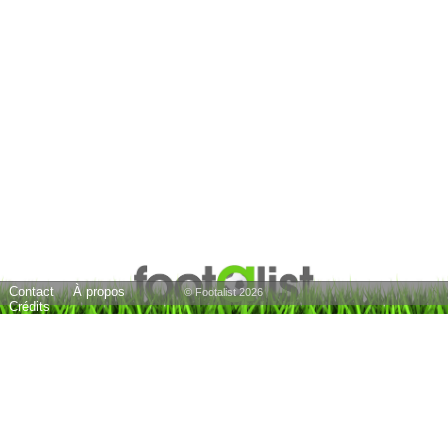
Contact
À propos
© Footalist 2026
Crédits