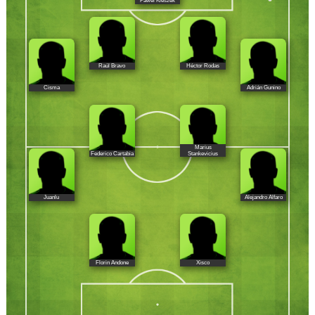
Pawel Kieszek
Raúl Bravo
Héctor Rodas
Cisma
Adrián Gunino
Marius
Federico Cartabia
Stankevicius
Juanlu
Alejandro Alfaro
Florin Andone
Xisco