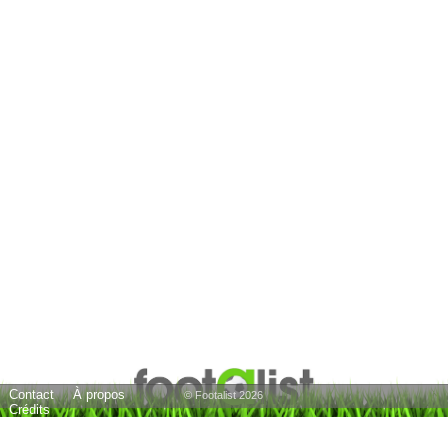
Contact
À propos
© Footalist 2026
Crédits