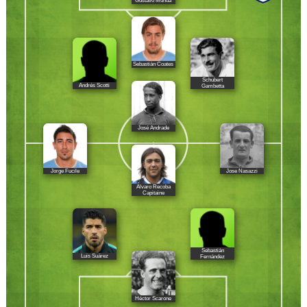
Gustavo Munúa
Sebastián Coates
Schubert
Andrés Scotti
Gambetta
José Andrade
Jorge Fucile
Jose Nasazzi
Álvaro Recoba
Capitaine
Sebastián
Luis Suárez
Fernández
Héctor Scarone