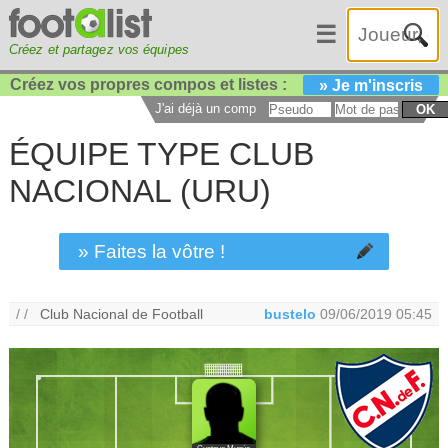
☰
Créez et partagez vos équipes
Créez vos propres compos et listes :
» Je m'inscris
J'ai déjà un compte :
OK
ÉQUIPE TYPE CLUB
NACIONAL (URU)
» Faites la vôtre !
/ /
Club Nacional de Football
bustelo
09/06/2019 05:45