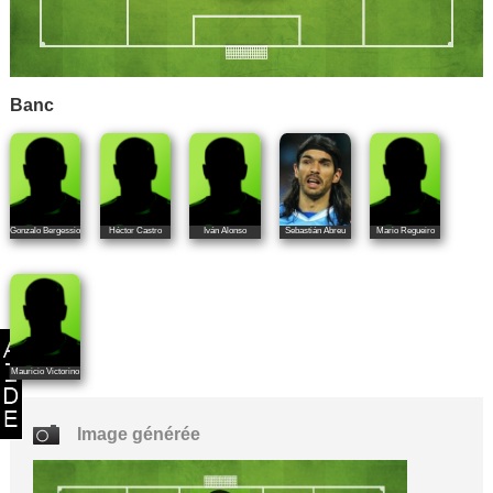
Banc
Gonzalo Bergessio
Héctor Castro
Iván Alonso
Sebastián Abreu
Mario Regueiro
Mauricio Victorino
Image générée