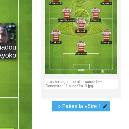
adou
ayoko
» Faites la vôtre !