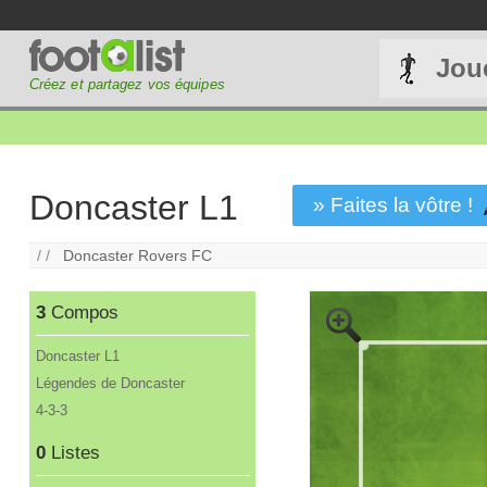
Jou
Créez et partagez vos équipes
Doncaster L1
» Faites la vôtre !
/ /
Doncaster Rovers FC
3
Compos
Doncaster L1
Légendes de Doncaster
4-3-3
0
Listes