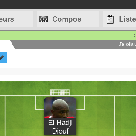
eurs
Compos
List
C
J'ai déjà
El Hadji
Diouf