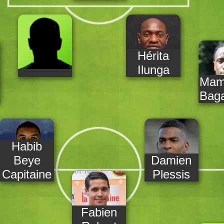
Hérita
Ilunga
Mam
a
Bag
Habib
Beye
Damien
Capitaine
Plessis
Fabien