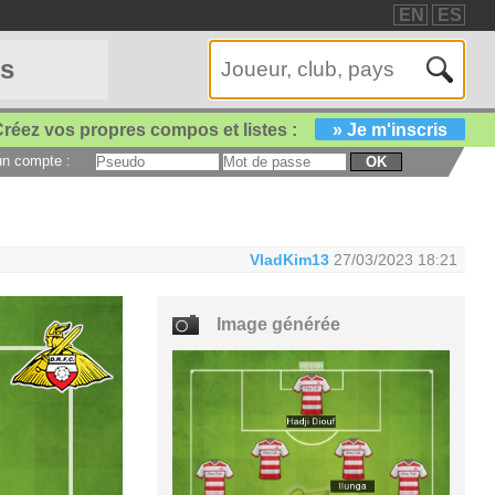
EN
ES
es
réez vos propres compos et listes :
» Je m'inscris
 un compte :
OK
VladKim13
27/03/2023 18:21
Image générée