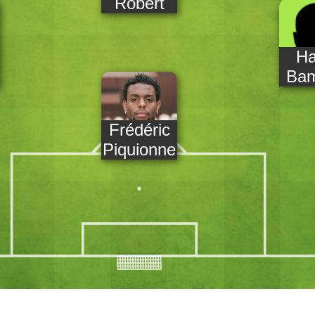
Robert
Ha
Ba
Frédéric
Piquionne