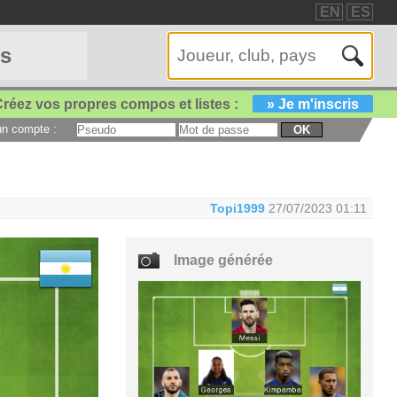
EN
ES
es
réez vos propres compos et listes :
» Je m'inscris
 un compte :
OK
Topi1999
27/07/2023 01:11
Image générée