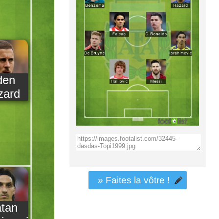
den
zard
» Faites la vôtre !
atan