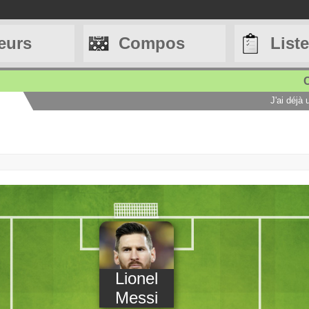
eurs
Compos
List
C
J'ai déjà
Lionel
Messi