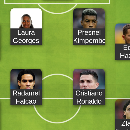
Laura
Presnel
Georges
Kimpembe
E
Ha
Radamel
Cristiano
Falcao
Ronaldo
Zl