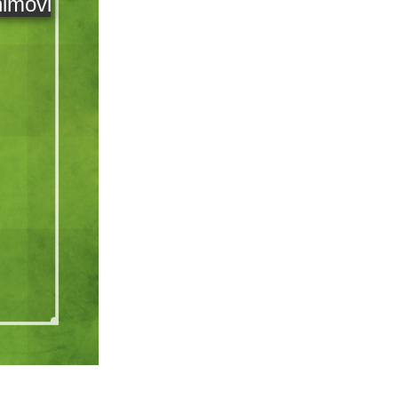
himovic