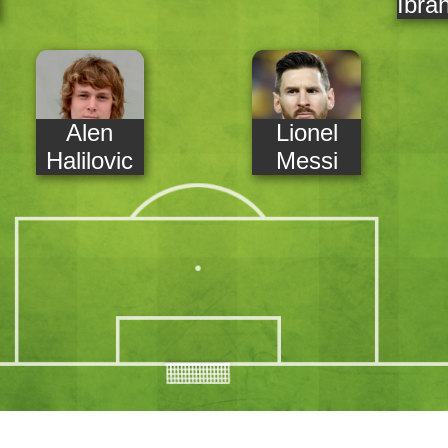
Ibra
Alen
Lionel
Halilovic
Messi