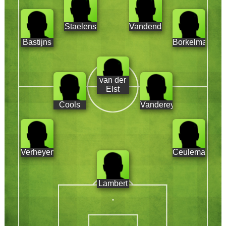
Staelens
Vandendaele
Bastijns
Borkelmans
van der
Elst
Cools
Vandereycken
Verheyen
Ceulemans
Lambert