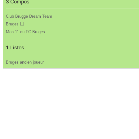
3
Compos
Club Brugge Dream Team
Bruges L1
Mon 11 du FC Bruges
1
Listes
Bruges ancien joueur