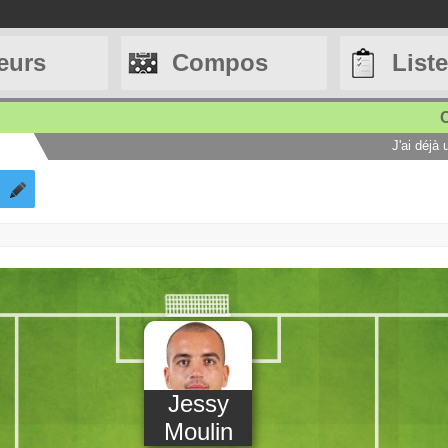
eurs
Compos
List
C
J'ai déjà
!
Jessy
Moulin