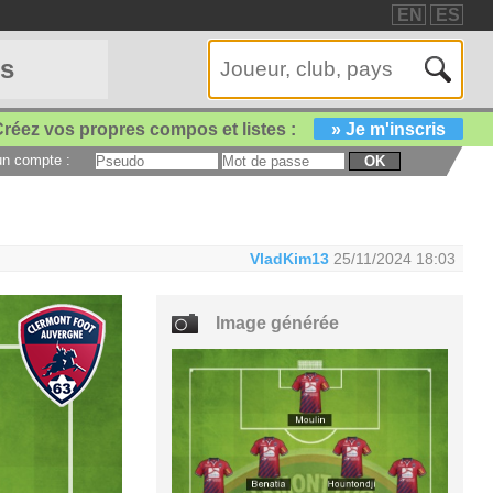
EN
ES
es
réez vos propres compos et listes :
» Je m'inscris
 un compte :
OK
VladKim13
25/11/2024 18:03
Image générée