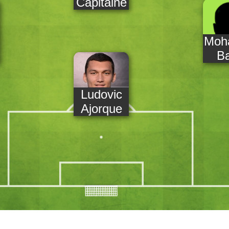
Capitaine
Moh
ni
B
Ludovic
Ajorque