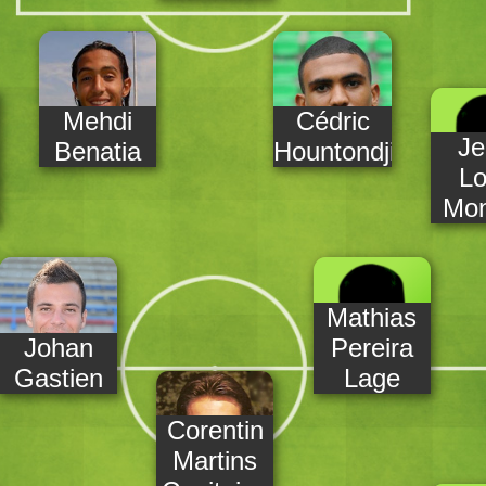
Mehdi
Cédric
Je
Benatia
Hountondji
Lo
Mon
Mathias
Johan
Pereira
Gastien
Lage
Corentin
Martins