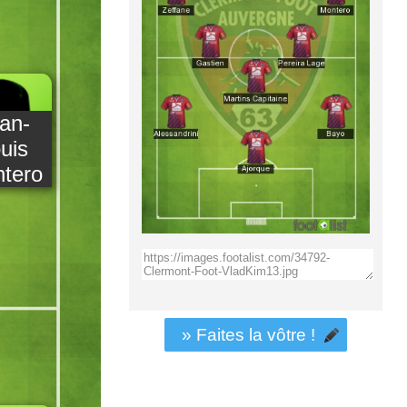
an-
uis
tero
» Faites la vôtre !