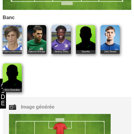
Banc
Robin Le Normand
Ederson Moraes
Jérémy Doku
Savinho
John Stones
Nico González
Image générée