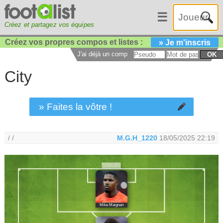
☰
Créez et partagez vos équipes
Créez vos propres compos et listes :
» Je m'inscris
J'ai déjà un compte :
OK
City
» Faites la vôtre !
/ /
M.G.H_1220
18/05/2025 22:19
Mike Maignan