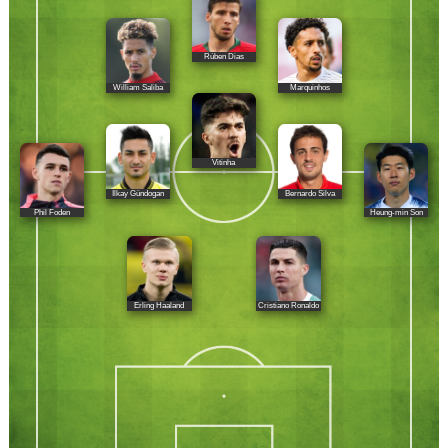
Rúben Dias
William Saliba
Marquinhos
Vitinha
Ilkay Gündogan
Bernardo Silva
Phil Foden
Heung-min Son
Erling Haaland
Cristiano Ronaldo