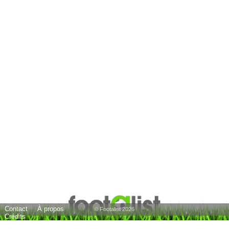
Contact
À propos
© Footalist 2026
Crédits