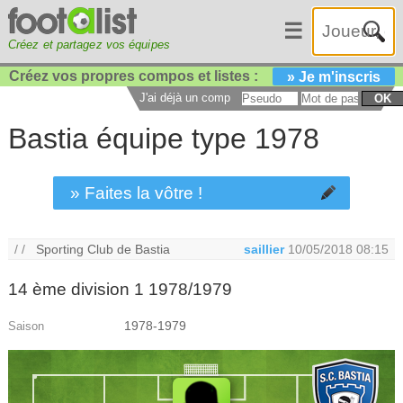
☰
Créez et partagez vos équipes
Créez vos propres compos et listes :
» Je m'inscris
J'ai déjà un compte :
OK
Bastia équipe type 1978
» Faites la vôtre !
/ /
Sporting Club de Bastia
saillier
10/05/2018 08:15
14 ème division 1 1978/1979
1978-1979
Saison