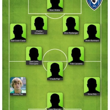
Marc Weller
Charles
Wim Rijsbergen
Orlanducci
Jean-Louis Cazes
André Burkhard
Jean-Louis
Felix Lacuesta
Desvignes
Claude Papi
Johnny Rep
Simei Ihily
Louis Marcialis