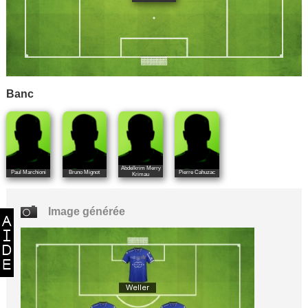
Banc
Abdelkrim Merry
Paul Marchioni
Bruno Mignot
Pierre Cahuzac
Krimau
Image générée