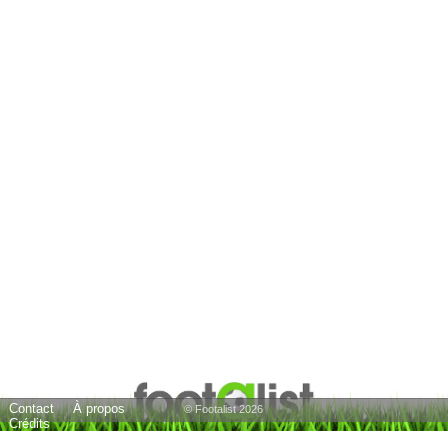
Contact
À propos
© Footalist 2026
Crédits