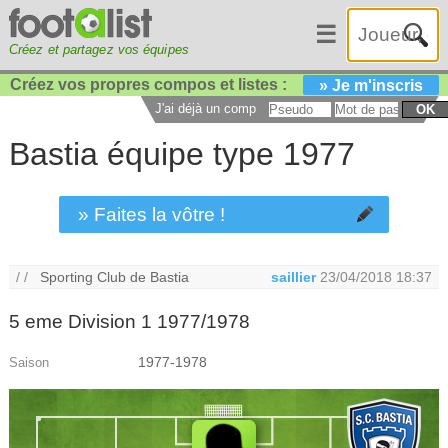
☰
Créez et partagez vos équipes
Créez vos propres compos et listes :
» Je m'inscris
J'ai déjà un compte :
OK
Bastia équipe type 1977
» Faites la vôtre !
/ /
Sporting Club de Bastia
saillier
23/04/2018 18:37
5 eme Division 1 1977/1978
1977-1978
Saison