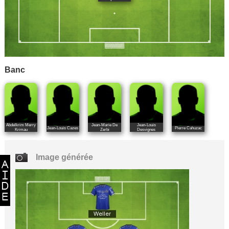
Banc
Abdelkrim Merry
Jean-Marie De
Jean-Louis
Jean-Louis Cazes
Pierre Cahuzac
Krimau
Zerbi
Desvignes
Image générée