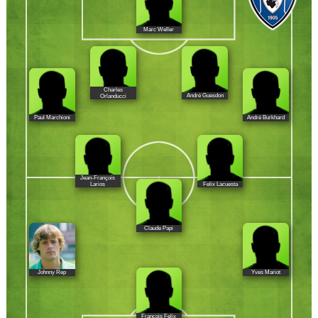
Marc Weller
Charles
André Guesdon
Orlanducci
Paul Marchioni
André Burkhard
Jean-François
Felix Lacuesta
Larios
Claude Papi
Johnny Rep
Yves Mariot
François Felix