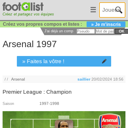
☰
Créez et partagez vos équipes
Créez vos propres compos et listes :
» Je m'inscris
J'ai déjà un compte :
OK
Arsenal 1997
» Faites la vôtre !
/ /
Arsenal
saillier
20/02/2024 18:56
Premier League : Champion
1997-1998
Saison