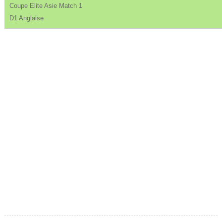
Coupe Elite Asie Match 1
D1 Anglaise