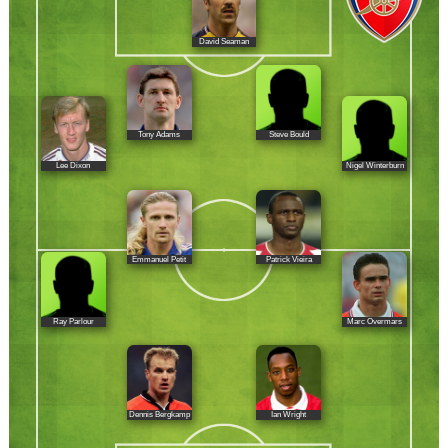
David Seaman
Tony Adams
Steve Bould
Lee Dixon
Nigel Winterburn
Emmanuel Petit
Patrick Vieira
Ray Parlour
Marc Overmars
Dennis Bergkamp
Ian Wright