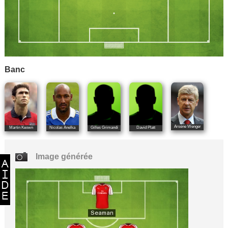
Banc
Arsène Wenger
Martin Keown
Nicolas Anelka
Gilles Grimandi
David Platt
Image générée