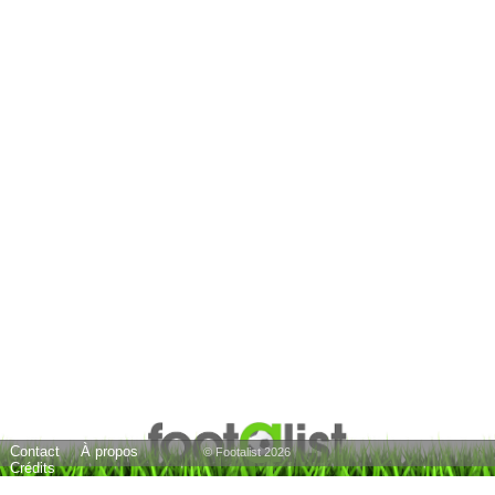
Contact
À propos
© Footalist 2026
Crédits