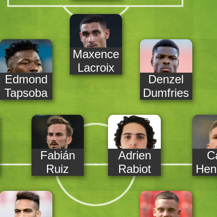
Maxence
Lacroix
Edmond
Denzel
Tapsoba
Dumfries
Fabián
Adrien
C
Ruiz
Rabiot
Hen