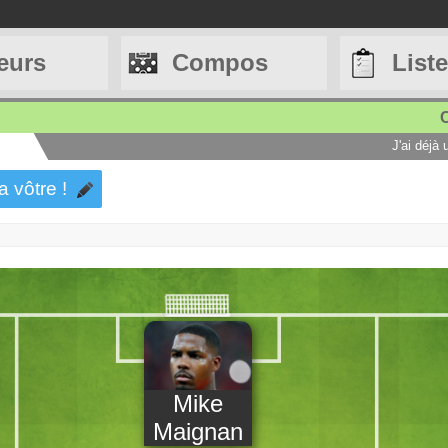
eurs
Compos
List
C
J'ai déjà
a vôtre !
Mike
Maignan