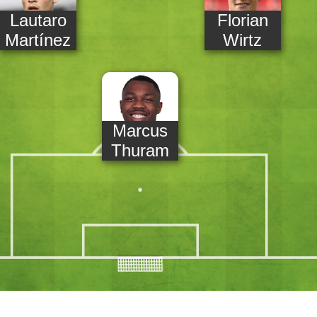
Lautaro
Florian
Martínez
Wirtz
Marcus
Thuram