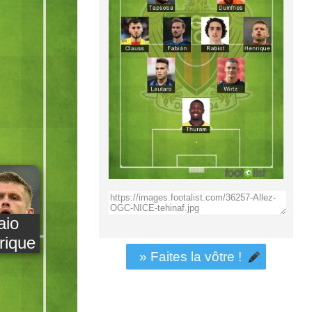
aio
rique
» Faites la vôtre !