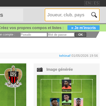
EN
ES
es
réez vos propres compos et listes :
» Je m'inscris
 un compte :
OK
tehinaf
01/05/2026 19:56
Image générée