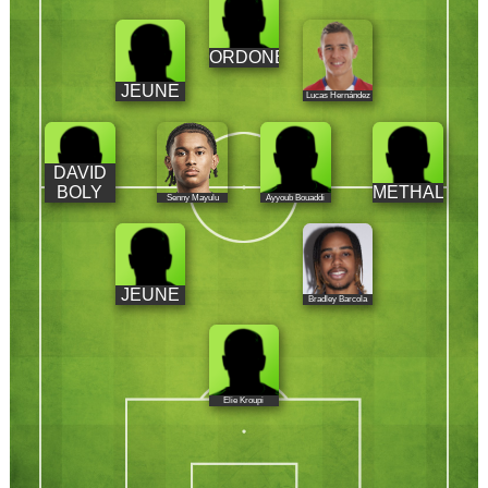
ORDONEZ
JEUNE
Lucas Hernández
DAVID
BOLY
METHALIE
Senny Mayulu
Ayyoub Bouaddi
JEUNE
Bradley Barcola
Elie Kroupi