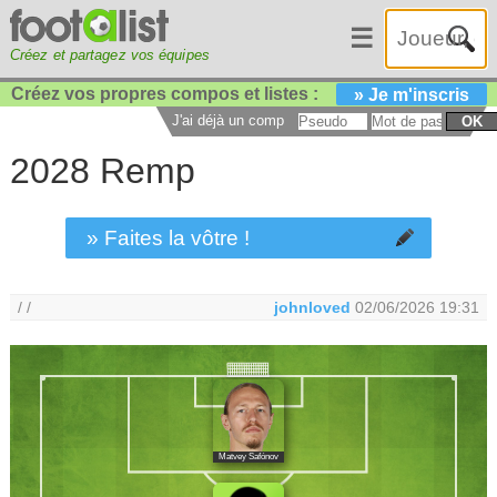
☰
Créez et partagez vos équipes
Créez vos propres compos et listes :
» Je m'inscris
J'ai déjà un compte :
OK
2028 Remp
» Faites la vôtre !
/ /
johnloved
02/06/2026 19:31
Matvey Safónov