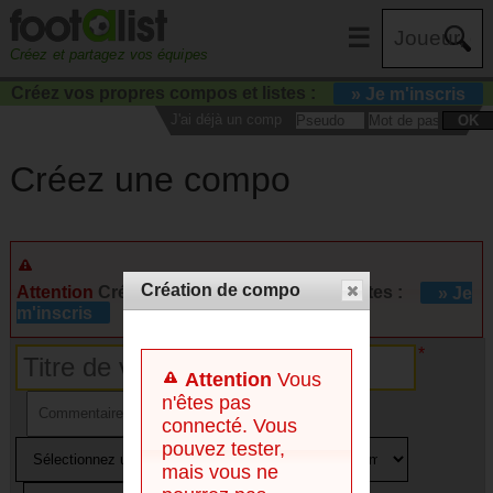
☰
Créez et partagez vos équipes
Créez vos propres compos et listes :
» Je m'inscris
J'ai déjà un compte :
OK
Créez une compo
Création de compo
Attention
Créez vos propres compos et listes :
» Je
m'inscris
Attention
Vous
n'êtes pas
connecté. Vous
pouvez tester,
mais vous ne