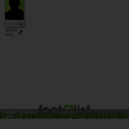
Ajouter
texte
Contact
À propos
© Footalist 2026
Crédits