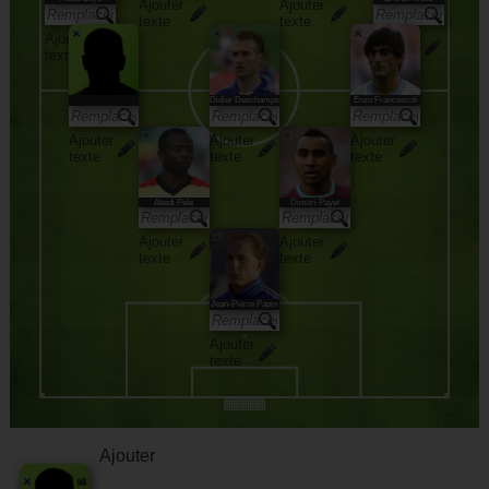
Ajouter
Ajouter
texte
texte
Ajouter
Ajouter
texte
texte
Didier Deschamps
Enzo Francescoli
Ajouter
Ajouter
Ajouter
texte
texte
texte
Abedi Pelé
Dimitri Payet
Ajouter
Ajouter
texte
texte
Jean-Pierre Papin
Ajouter
texte
Ajouter