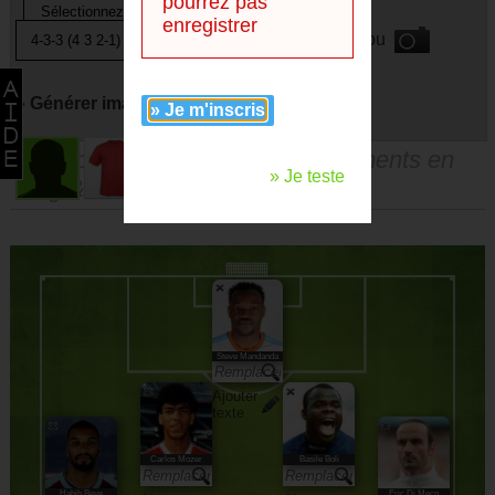
pourrez pas
enregistrer
ou
» Générer image avec
» Je m'inscris
Vous pouvez faire des remplacements en
» Je teste
drag & droppant les joueurs.
Steve Mandanda
Ajouter
texte
Carlos Mozer
Basile Boli
Habib Beye
Éric Di Meco