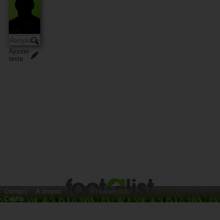
Ajouter
texte
Contact
À propos
© Footalist 2026
Crédits