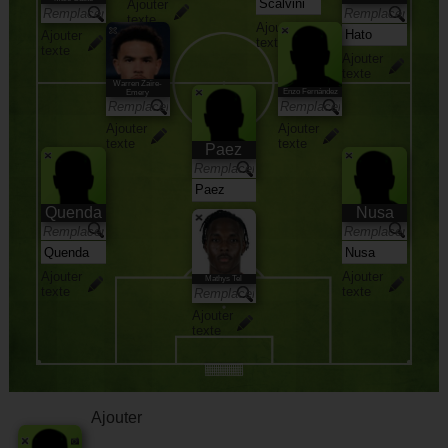
Ajouter
texte
Ajouter
Ajouter
texte
texte
Ajouter
texte
Warren Zaïre-
Enzo Fernández
Emery
Ajouter
Ajouter
texte
texte
Paez
Quenda
Nusa
Ajouter
texte
Ajouter
Ajouter
Mathys Tel
texte
texte
Ajouter
texte
Ajouter