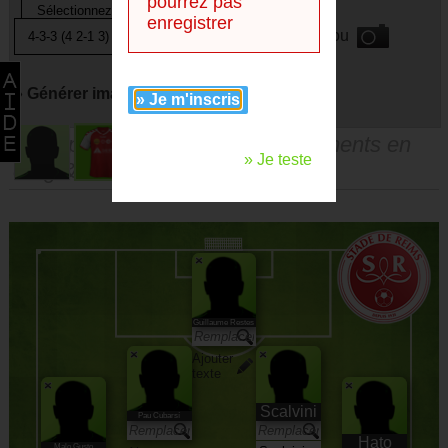
pourrez pas
enregistrer
ou
» Générer image avec
» Je m'inscris
Vous pouvez faire des remplacements en
» Je teste
drag & droppant les joueurs.
Guillaume Restes
Ajouter
texte
Scalvini
Pau Cubarsí
Hato
Malo Gusto