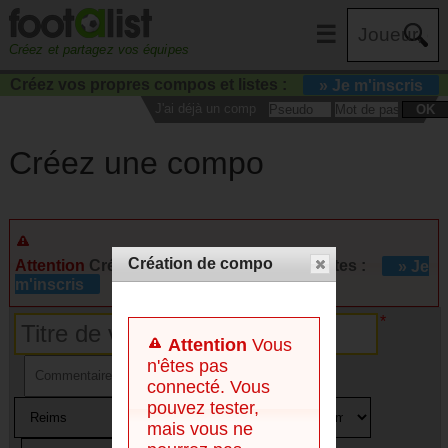
☰
Créez et partagez vos équipes
Créez vos propres compos et listes :
» Je m'inscris
J'ai déjà un compte :
OK
Créez une compo
Création de compo
Attention
Créez vos propres compos et listes :
» Je
m'inscris
Attention
Vous
n'êtes pas
connecté. Vous
pouvez tester,
mais vous ne