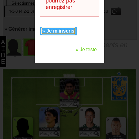
pourrez pas
enregistrer
ou
» Générer image avec
» Je m'inscris
Vous pouvez faire des remplacements en
» Je teste
drag & droppant les joueurs.
Jorge Campos
Ajouter
texte
Claudio Suárez
Diego Reyes
Timothée
Gabriel Mendoza
Kolodziejczak