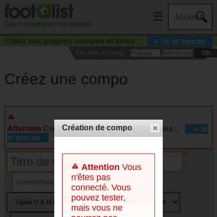
☰
Créez et partagez vos équipes
Créez vos propres compos et listes :
» Je m'inscris
J'ai déjà un compte :
OK
Créez une compo
Création de compo
Attention
Créez vos propres compos et listes :
» Je
m'inscris
Attention
Vous
n'êtes pas
connecté. Vous
pouvez tester,
mais vous ne