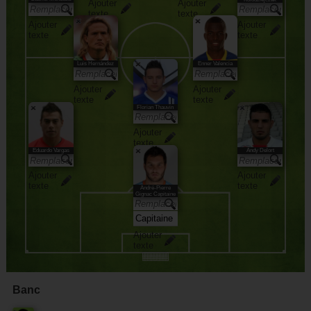
Ajouter
Ajouter
texte
texte
Ajouter
Ajouter
texte
texte
Luis Hernández
Enner Valencia
Ajouter
Ajouter
texte
texte
Florian Thauvin
Ajouter
texte
Eduardo Vargas
Andy Delort
Ajouter
Ajouter
texte
texte
André-Pierre
Gignac Capitaine
Ajouter
texte
Banc