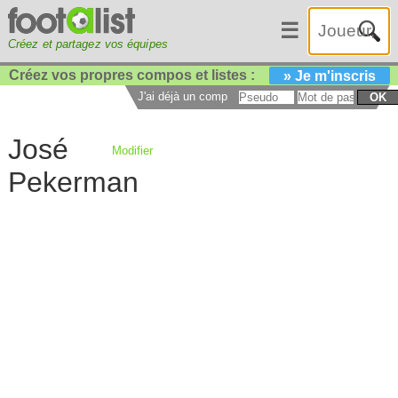
☰
Créez et partagez vos équipes
Créez vos propres compos et listes :
» Je m'inscris
J'ai déjà un compte :
OK
José
Modifier
Pekerman